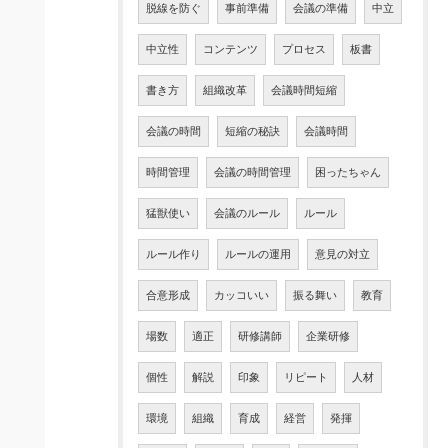
脱線を防ぐ
事前準備
会議の準備
中立
中立性
コンテンツ
プロセス
板書
書き方
組織改革
会議時間短縮
会議の時間
短縮の秘訣
会議時間
時間管理
会議の時間管理
困ったちゃん
猛獣使い
会議のルール
ルール
ルール作り
ルールの運用
意見の対立
合意形成
カッコいい
振る舞い
教育
場数
適正
研修講師
企業研修
個性
解説
印象
リピート
人材
環境
組織
育成
経営
発揮