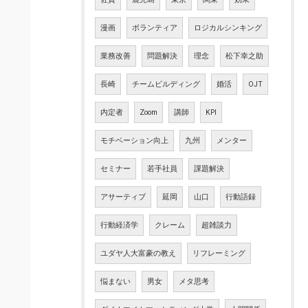
漫画
ボランティア
ロジカルシンキング
業務改善
問題解決
理念
松下幸之助
長崎
チームビルディング
婚活
OJT
内定者
Zoom
講師
KPI
モチベーション向上
九州
メンター
セミナー
若手社員
課題解決
アサーティブ
延岡
山口
行動語録
行動経済学
クレーム
超雑談力
ユダヤ人大富豪の教え
リフレーミング
悩まない
男女
メタ思考