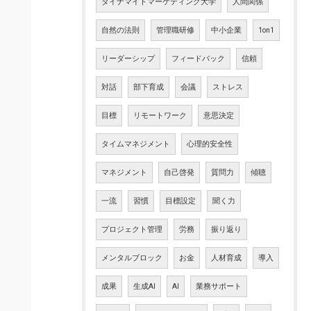
ダイナマイトマーケティング大学
人間関係
自然の法則
管理職研修
中小企業
1on1
リーダーシップ
フィードバック
信頼
対話
部下育成
会議
ストレス
目標
リモートワーク
意思決定
タイムマネジメント
心理的安全性
マネジメント
自己啓発
質問力
傾聴
一流
習慣
目標設定
聞く力
プロジェクト管理
労務
振り返り
メンタルブロック
お金
人材育成
導入
成果
生成AI
AI
業務サポート