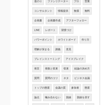
道のり
ファシリテーター
プロ
営業
コンサルタント
情報提供
無償
無料
企画書
企画書作成
アフターフォロー
LINE
レポート
習慣づけ
パワーポイント
ホワイトボード
作り方
理解が深まる
講義
意見
ブレインストーミング
アイスブレイク
発言
発散と収束
収束
結論の決め方
質問
質問のコツ
ネタ
ビジネス会議
トップの態度
会議の質
参加者
態度
論点
噛み合わない
脱線
脱線を戻す