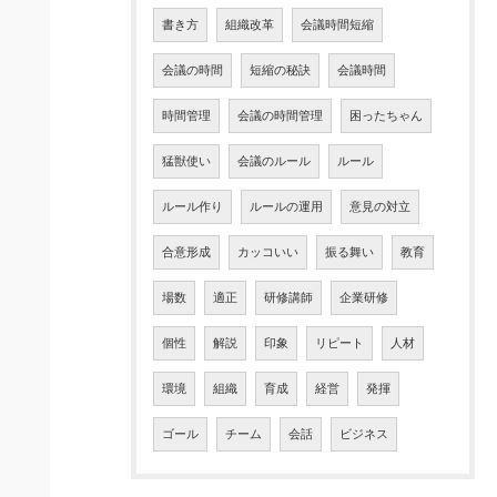
書き方
組織改革
会議時間短縮
会議の時間
短縮の秘訣
会議時間
時間管理
会議の時間管理
困ったちゃん
猛獣使い
会議のルール
ルール
ルール作り
ルールの運用
意見の対立
合意形成
カッコいい
振る舞い
教育
場数
適正
研修講師
企業研修
個性
解説
印象
リピート
人材
環境
組織
育成
経営
発揮
ゴール
チーム
会話
ビジネス