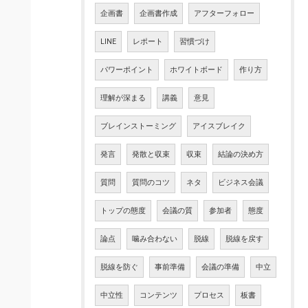
企画書
企画書作成
アフターフォロー
LINE
レポート
習慣づけ
パワーポイント
ホワイトボード
作り方
理解が深まる
講義
意見
ブレインストーミング
アイスブレイク
発言
発散と収束
収束
結論の決め方
質問
質問のコツ
ネタ
ビジネス会議
トップの態度
会議の質
参加者
態度
論点
噛み合わない
脱線
脱線を戻す
脱線を防ぐ
事前準備
会議の準備
中立
中立性
コンテンツ
プロセス
板書