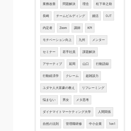
業務改善
問題解決
理念
松下幸之助
長崎
チームビルディング
婚活
OJT
内定者
Zoom
講師
KPI
モチベーション向上
九州
メンター
セミナー
若手社員
課題解決
アサーティブ
延岡
山口
行動語録
行動経済学
クレーム
超雑談力
ユダヤ人大富豪の教え
リフレーミング
悩まない
男女
メタ思考
ダイナマイトマーケティング大学
人間関係
自然の法則
管理職研修
中小企業
1on1