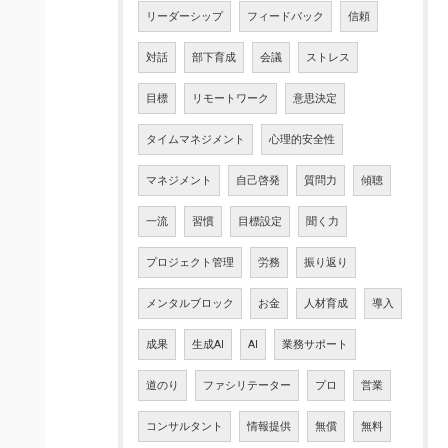
リーダーシップ
フィードバック
信頼
対話
部下育成
会議
ストレス
目標
リモートワーク
意思決定
タイムマネジメント
心理的安全性
マネジメント
自己啓発
質問力
傾聴
一流
習慣
目標設定
聞く力
プロジェクト管理
労務
振り返り
メンタルブロック
お金
人材育成
導入
成果
生成AI
AI
業務サポート
道のり
ファシリテーター
プロ
営業
コンサルタント
情報提供
無償
無料