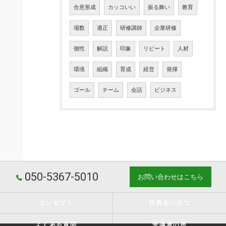
合意形成
カッコいい
振る舞い
教育
場数
適正
研修講師
企業研修
個性
解説
印象
リピート
人材
環境
組織
育成
経営
発揮
ゴール
チーム
会話
ビジネス
050-5367-5010
お問い合わせはこちら
コンセプト
代表あいさつ
よくある質問
受講者の声