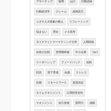
アサーティブ
延岡
山口
行動語録
行動経済学
クレーム
超雑談力
ユダヤ人大富豪の教え
リフレーミング
悩まない
男女
メタ思考
ダイナマイトマーケティング大学
人間関係
自然の法則
管理職研修
中小企業
1on1
リーダーシップ
フィードバック
信頼
対話
部下育成
会議
ストレス
目標
リモートワーク
意思決定
タイムマネジメント
心理的安全性
マネジメント
自己啓発
質問力
傾聴