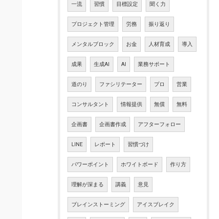
一流
習慣
目標設定
聞く力
プロジェクト管理
労務
振り返り
メンタルブロック
お金
人材育成
導入
成果
生成AI
AI
業務サポート
道のり
ファシリテーター
プロ
営業
コンサルタント
情報提供
無償
無料
企画書
企画書作成
アフターフォロー
LINE
レポート
習慣づけ
パワーポイント
ホワイトボード
作り方
理解が深まる
講義
意見
ブレインストーミング
アイスブレイク