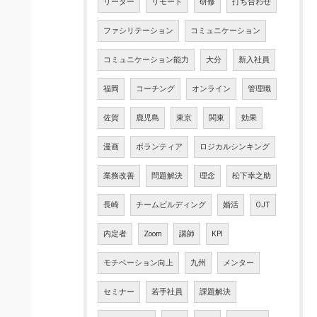
リーダー
リモート
研修
打ち合わせ
ファシリテーション
コミュニケーション
コミュニケーション能力
大分
新入社員
福岡
コーチング
オンライン
管理職
佐賀
鹿児島
東京
関東
効果
漫画
ボランティア
ロジカルシンキング
業務改善
問題解決
理念
松下幸之助
長崎
チームビルディング
婚活
OJT
内定者
Zoom
講師
KPI
モチベーション向上
九州
メンター
セミナー
若手社員
課題解決