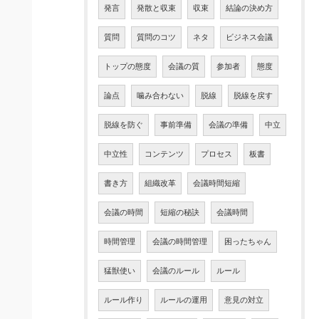
発言
発散と収束
収束
結論の決め方
質問
質問のコツ
ネタ
ビジネス会議
トップの態度
会議の質
参加者
態度
論点
噛み合わない
脱線
脱線を戻す
脱線を防ぐ
事前準備
会議の準備
中立
中立性
コンテンツ
プロセス
板書
書き方
組織改革
会議時間短縮
会議の時間
短縮の秘訣
会議時間
時間管理
会議の時間管理
困ったちゃん
猛獣使い
会議のルール
ルール
ルール作り
ルールの運用
意見の対立