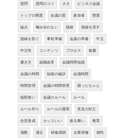
質問
質問のコツ
ネタ
ビジネス会議
トップの態度
会議の質
参加者
態度
論点
噛み合わない
脱線
脱線を戻す
脱線を防ぐ
事前準備
会議の準備
中立
中立性
コンテンツ
プロセス
板書
書き方
組織改革
会議時間短縮
会議の時間
短縮の秘訣
会議時間
時間管理
会議の時間管理
困ったちゃん
猛獣使い
会議のルール
ルール
ルール作り
ルールの運用
意見の対立
合意形成
カッコいい
振る舞い
教育
場数
適正
研修講師
企業研修
個性