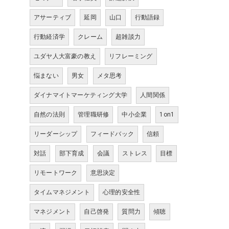
アサーティブ
延岡
山口
行動語録
行動経済学
クレーム
超雑談力
ユダヤ人大富豪の教え
リフレーミング
悩まない
男女
メタ思考
ダイナマイトマーケティング大学
人間関係
自然の法則
管理職研修
中小企業
1on1
リーダーシップ
フィードバック
信頼
対話
部下育成
会議
ストレス
目標
リモートワーク
意思決定
タイムマネジメント
心理的安全性
マネジメント
自己啓発
質問力
傾聴