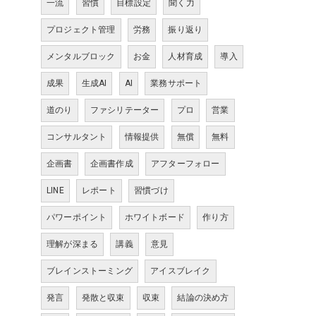
一流
習慣
目標設定
聞く力
プロジェクト管理
労務
振り返り
メンタルブロック
お金
人材育成
導入
成果
生成AI
AI
業務サポート
道のり
ファシリテーター
プロ
営業
コンサルタント
情報提供
無償
無料
企画書
企画書作成
アフターフォロー
LINE
レポート
習慣づけ
パワーポイント
ホワイトボード
作り方
理解が深まる
講義
意見
ブレインストーミング
アイスブレイク
発言
発散と収束
収束
結論の決め方