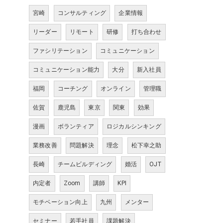
宮崎
コンサルティング
企業情報
リーダー
リモート
研修
打ち合わせ
ファシリテーション
コミュニケーション
コミュニケーション能力
大分
新入社員
福岡
コーチング
オンライン
管理職
佐賀
鹿児島
東京
関東
効果
漫画
ボランティア
ロジカルシンキング
業務改善
問題解決
理念
松下幸之助
長崎
チームビルディング
婚活
OJT
内定者
Zoom
講師
KPI
モチベーション向上
九州
メンター
セミナー
若手社員
課題解決