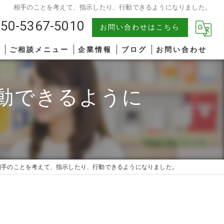
相手のことを考えて、指示したり、行動できるようになりました。
50-5367-5010
お問い合わせはこちら
報
ご相談メニュー
企業情報
ブログ
お問い合わせ
中小企業
漫画特集
動できるように
AIコンサルティング
著書一覧
管理職研修
リーダーシップ
相手のことを考えて、指示したり、行動できるようになりました。
ファシリテーション
コミュニケーション
オンライン研修