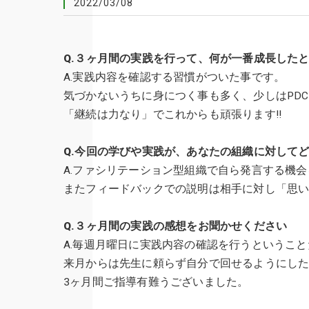
2022/03/08
Q.３ヶ月間の実践を行って、何が一番成長した
A.実践内容を確認する習慣がついた事です。
気づかないうちに身につく事も多く、少しはPD
「継続は力なり」でこれからも頑張ります!!
Q.今回の学びや実践が、あなたの組織に対して
A.ファシリテーション型組織で自ら発言する機
またフィードバックでの説明は相手に対し「思
Q.３ヶ月間の実践の感想をお聞かせください
A.毎週月曜日に実践内容の確認を行うということ
来月からは先生に頼らず自分で回せるようにし
3ヶ月間ご指導有難うございました。