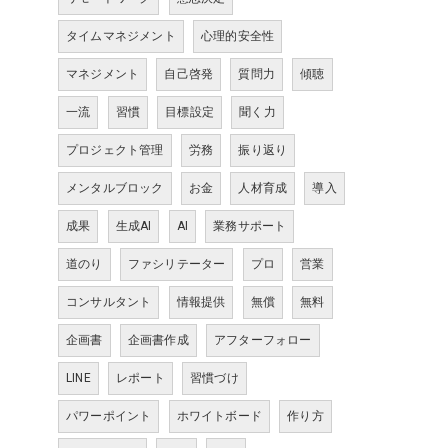
タイムマネジメント
心理的安全性
マネジメント
自己啓発
質問力
傾聴
一流
習慣
目標設定
聞く力
プロジェクト管理
労務
振り返り
メンタルブロック
お金
人材育成
導入
成果
生成AI
AI
業務サポート
道のり
ファシリテーター
プロ
営業
コンサルタント
情報提供
無償
無料
企画書
企画書作成
アフターフォロー
LINE
レポート
習慣づけ
パワーポイント
ホワイトボード
作り方