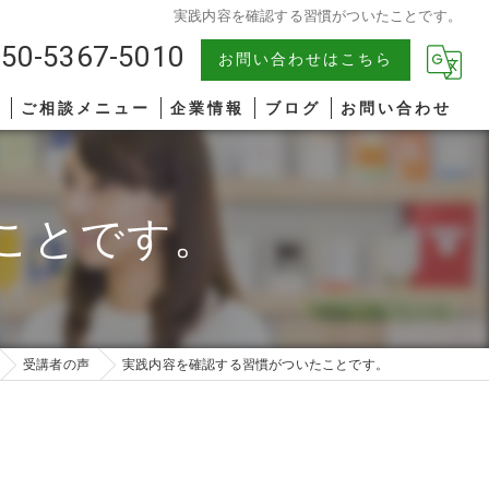
実践内容を確認する習慣がついたことです。
50-5367-5010
お問い合わせはこちら
報
ご相談メニュー
企業情報
ブログ
お問い合わせ
中小企業
漫画特集
ことです。
AIコンサルティング
著書一覧
管理職研修
リーダーシップ
受講者の声
実践内容を確認する習慣がついたことです。
ファシリテーション
コミュニケーション
オンライン研修