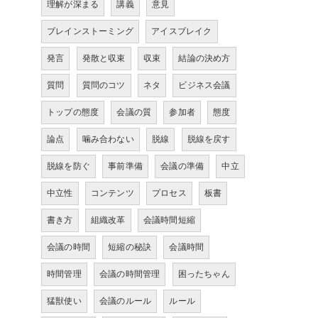
理解が深まる
講義
意見
ブレインストーミング
アイスブレイク
発言
発散と収束
収束
結論の決め方
質問
質問のコツ
ネタ
ビジネス会議
トップの態度
会議の質
参加者
態度
論点
噛み合わない
脱線
脱線を戻す
脱線を防ぐ
事前準備
会議の準備
中立
中立性
コンテンツ
プロセス
板書
書き方
組織改革
会議時間短縮
会議の時間
短縮の秘訣
会議時間
時間管理
会議の時間管理
困ったちゃん
猛獣使い
会議のルール
ルール