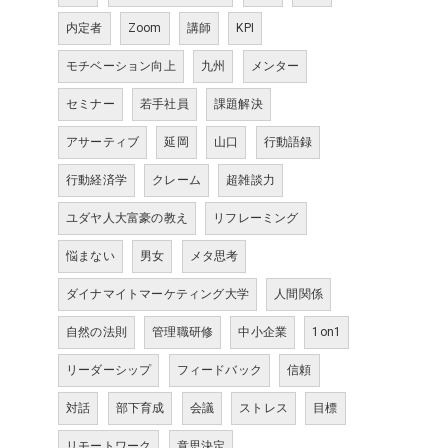
内定者
Zoom
講師
KPI
モチベーション向上
九州
メンター
セミナー
若手社員
課題解決
アサーティブ
延岡
山口
行動語録
行動経済学
クレーム
超雑談力
ユダヤ人大富豪の教え
リフレーミング
悩まない
男女
メタ思考
ダイナマイトマーケティング大学
人間関係
自然の法則
管理職研修
中小企業
1on1
リーダーシップ
フィードバック
信頼
対話
部下育成
会議
ストレス
目標
リモートワーク
意思決定