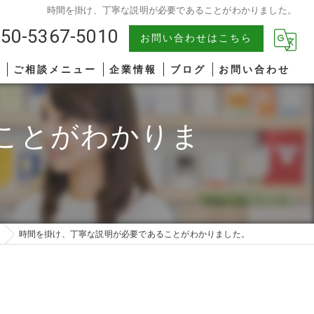
時間を掛け、丁寧な説明が必要であることがわかりました。
50-5367-5010
お問い合わせはこちら
報
ご相談メニュー
企業情報
ブログ
お問い合わせ
中小企業
漫画特集
ことがわかりま
AIコンサルティング
著書一覧
管理職研修
リーダーシップ
時間を掛け、丁寧な説明が必要であることがわかりました。
ファシリテーション
コミュニケーション
オンライン研修