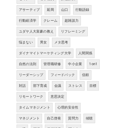
アサーティブ
延岡
山口
行動語録
行動経済学
クレーム
超雑談力
ユダヤ人大富豪の教え
リフレーミング
悩まない
男女
メタ思考
ダイナマイトマーケティング大学
人間関係
自然の法則
管理職研修
中小企業
1on1
リーダーシップ
フィードバック
信頼
対話
部下育成
会議
ストレス
目標
リモートワーク
意思決定
タイムマネジメント
心理的安全性
マネジメント
自己啓発
質問力
傾聴