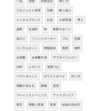
一流
習慣
目標設定
聞く力
プロジェクト管理
労務
振り返り
メンタルブロック
お金
人材育成
導入
成果
生成AI
AI
業務サポート
道のり
ファシリテーター
プロ
営業
コンサルタント
情報提供
無償
無料
企画書
企画書作成
アフターフォロー
LINE
レポート
習慣づけ
パワーポイント
ホワイトボード
作り方
理解が深まる
講義
意見
ブレインストーミング
アイスブレイク
発言
発散と収束
収束
結論の決め方