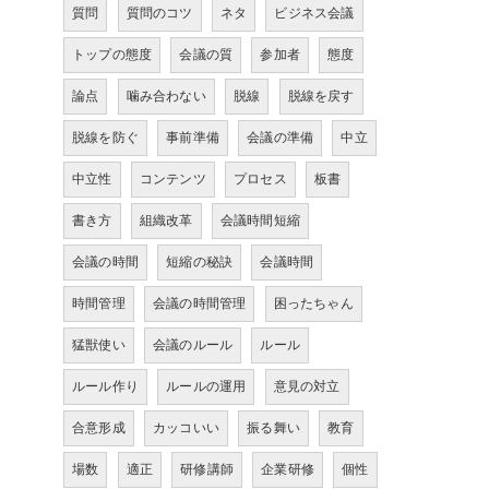
質問
質問のコツ
ネタ
ビジネス会議
トップの態度
会議の質
参加者
態度
論点
噛み合わない
脱線
脱線を戻す
脱線を防ぐ
事前準備
会議の準備
中立
中立性
コンテンツ
プロセス
板書
書き方
組織改革
会議時間短縮
会議の時間
短縮の秘訣
会議時間
時間管理
会議の時間管理
困ったちゃん
猛獣使い
会議のルール
ルール
ルール作り
ルールの運用
意見の対立
合意形成
カッコいい
振る舞い
教育
場数
適正
研修講師
企業研修
個性