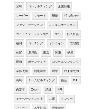
宮崎
コンサルティング
企業情報
リーダー
リモート
研修
打ち合わせ
ファシリテーション
コミュニケーション
コミュニケーション能力
大分
新入社員
福岡
コーチング
オンライン
管理職
佐賀
鹿児島
東京
関東
効果
漫画
ボランティア
ロジカルシンキング
業務改善
問題解決
理念
松下幸之助
長崎
チームビルディング
婚活
OJT
内定者
Zoom
講師
KPI
モチベーション向上
九州
メンター
セミナー
若手社員
課題解決