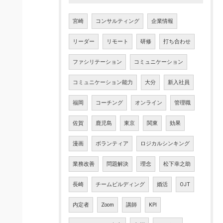
宮崎
コンサルティング
企業情報
リーダー
リモート
研修
打ち合わせ
ファシリテーション
コミュニケーション
コミュニケーション能力
大分
新入社員
福岡
コーチング
オンライン
管理職
佐賀
鹿児島
東京
関東
効果
漫画
ボランティア
ロジカルシンキング
業務改善
問題解決
理念
松下幸之助
長崎
チームビルディング
婚活
OJT
内定者
Zoom
講師
KPI