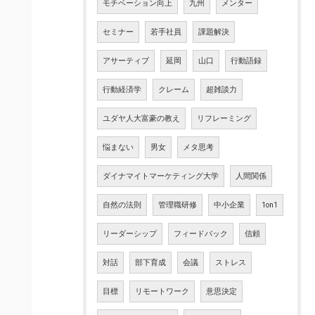
モチベーション向上
九州
メンター
セミナー
若手社員
課題解決
アサーティブ
延岡
山口
行動語録
行動経済学
クレーム
超雑談力
ユダヤ人大富豪の教え
リフレーミング
悩まない
男女
メタ思考
ダイナマイトマーケティング大学
人間関係
自然の法則
管理職研修
中小企業
1on1
リーダーシップ
フィードバック
信頼
対話
部下育成
会議
ストレス
目標
リモートワーク
意思決定