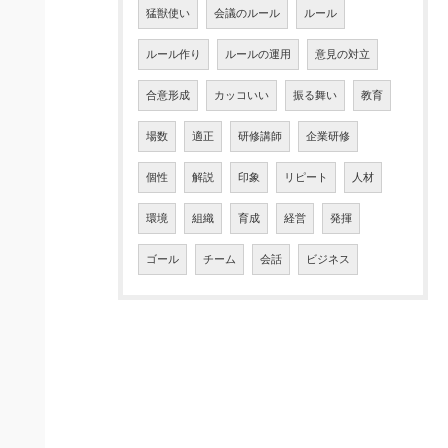
猛獣使い
会議のルール
ルール
ルール作り
ルールの運用
意見の対立
合意形成
カッコいい
振る舞い
教育
場数
適正
研修講師
企業研修
個性
解説
印象
リピート
人材
環境
組織
育成
経営
発揮
ゴール
チーム
会話
ビジネス