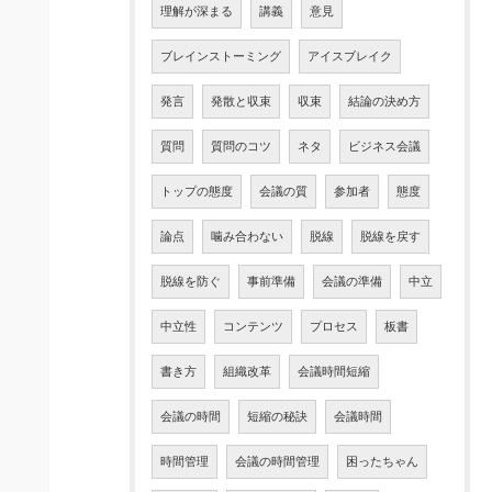
理解が深まる
講義
意見
ブレインストーミング
アイスブレイク
発言
発散と収束
収束
結論の決め方
質問
質問のコツ
ネタ
ビジネス会議
トップの態度
会議の質
参加者
態度
論点
噛み合わない
脱線
脱線を戻す
脱線を防ぐ
事前準備
会議の準備
中立
中立性
コンテンツ
プロセス
板書
書き方
組織改革
会議時間短縮
会議の時間
短縮の秘訣
会議時間
時間管理
会議の時間管理
困ったちゃん