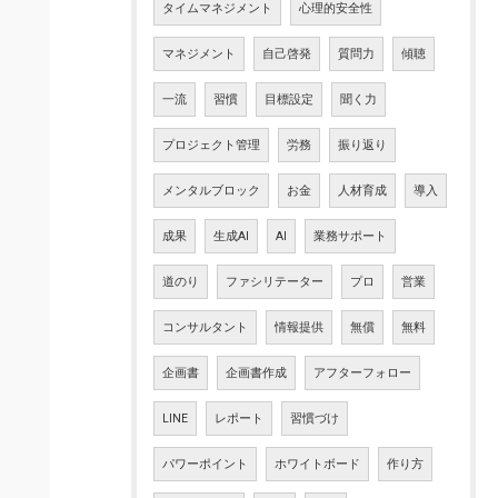
タイムマネジメント
心理的安全性
マネジメント
自己啓発
質問力
傾聴
一流
習慣
目標設定
聞く力
プロジェクト管理
労務
振り返り
メンタルブロック
お金
人材育成
導入
成果
生成AI
AI
業務サポート
道のり
ファシリテーター
プロ
営業
コンサルタント
情報提供
無償
無料
企画書
企画書作成
アフターフォロー
LINE
レポート
習慣づけ
パワーポイント
ホワイトボード
作り方