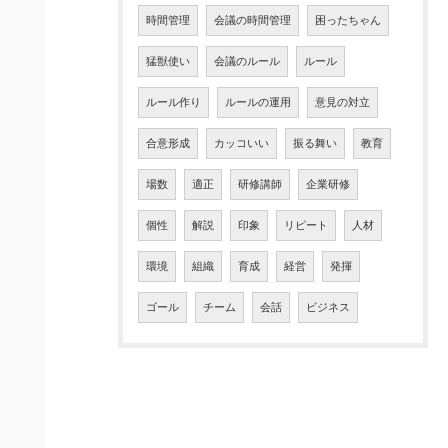
時間管理
会議の時間管理
困ったちゃん
猛獣使い
会議のルール
ルール
ルール作り
ルールの運用
意見の対立
合意形成
カッコいい
振る舞い
教育
場数
適正
研修講師
企業研修
個性
解説
印象
リピート
人材
環境
組織
育成
経営
発揮
ゴール
チーム
会話
ビジネス