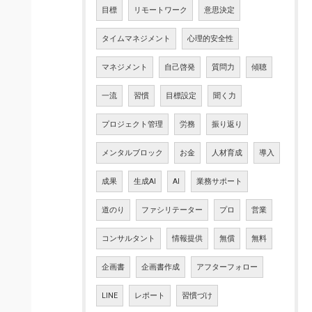
目標
リモートワーク
意思決定
タイムマネジメント
心理的安全性
マネジメント
自己啓発
質問力
傾聴
一流
習慣
目標設定
聞く力
プロジェクト管理
労務
振り返り
メンタルブロック
お金
人材育成
導入
成果
生成AI
AI
業務サポート
道のり
ファシリテーター
プロ
営業
コンサルタント
情報提供
無償
無料
企画書
企画書作成
アフターフォロー
LINE
レポート
習慣づけ