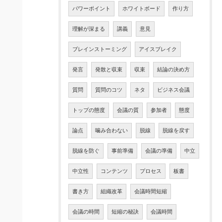
パワーポイント
ホワイトボード
作り方
理解が深まる
講義
意見
ブレインストーミング
アイスブレイク
発言
発散と収束
収束
結論の決め方
質問
質問のコツ
ネタ
ビジネス会議
トップの態度
会議の質
参加者
態度
論点
噛み合わない
脱線
脱線を戻す
脱線を防ぐ
事前準備
会議の準備
中立
中立性
コンテンツ
プロセス
板書
書き方
組織改革
会議時間短縮
会議の時間
短縮の秘訣
会議時間