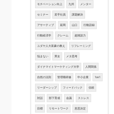
モチベーション向上
九州
メンター
セミナー
若手社員
課題解決
アサーティブ
延岡
山口
行動語録
行動経済学
クレーム
超雑談力
ユダヤ人大富豪の教え
リフレーミング
悩まない
男女
メタ思考
ダイナマイトマーケティング大学
人間関係
自然の法則
管理職研修
中小企業
1on1
リーダーシップ
フィードバック
信頼
対話
部下育成
会議
ストレス
目標
リモートワーク
意思決定