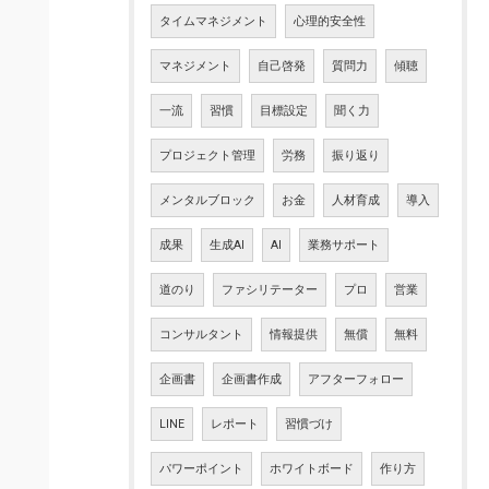
タイムマネジメント
心理的安全性
マネジメント
自己啓発
質問力
傾聴
一流
習慣
目標設定
聞く力
プロジェクト管理
労務
振り返り
メンタルブロック
お金
人材育成
導入
成果
生成AI
AI
業務サポート
道のり
ファシリテーター
プロ
営業
コンサルタント
情報提供
無償
無料
企画書
企画書作成
アフターフォロー
LINE
レポート
習慣づけ
パワーポイント
ホワイトボード
作り方