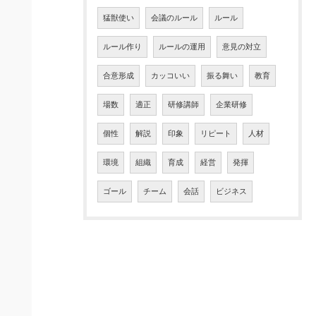
猛獣使い
会議のルール
ルール
ルール作り
ルールの運用
意見の対立
合意形成
カッコいい
振る舞い
教育
場数
適正
研修講師
企業研修
個性
解説
印象
リピート
人材
環境
組織
育成
経営
発揮
ゴール
チーム
会話
ビジネス