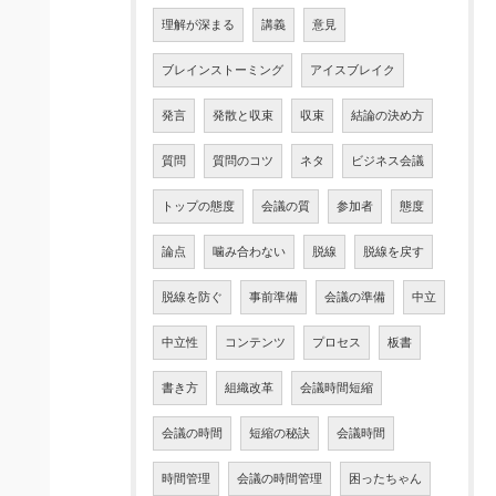
理解が深まる
講義
意見
ブレインストーミング
アイスブレイク
発言
発散と収束
収束
結論の決め方
質問
質問のコツ
ネタ
ビジネス会議
トップの態度
会議の質
参加者
態度
論点
噛み合わない
脱線
脱線を戻す
脱線を防ぐ
事前準備
会議の準備
中立
中立性
コンテンツ
プロセス
板書
書き方
組織改革
会議時間短縮
会議の時間
短縮の秘訣
会議時間
時間管理
会議の時間管理
困ったちゃん