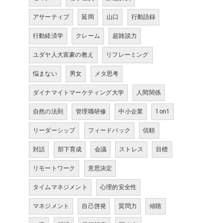
アサーティブ
延岡
山口
行動語録
行動経済学
クレーム
超雑談力
ユダヤ人大富豪の教え
リフレーミング
悩まない
男女
メタ思考
ダイナマイトマーケティング大学
人間関係
自然の法則
管理職研修
中小企業
1on1
リーダーシップ
フィードバック
信頼
対話
部下育成
会議
ストレス
目標
リモートワーク
意思決定
タイムマネジメント
心理的安全性
マネジメント
自己啓発
質問力
傾聴