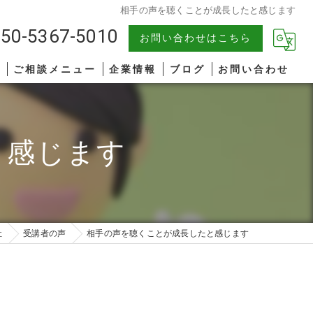
相手の声を聴くことが成長したと感じます
50-5367-5010
お問い合わせはこちら
報
ご相談メニュー
企業情報
ブログ
お問い合わせ
中小企業
漫画特集
と感じます
AIコンサルティング
著書一覧
管理職研修
リーダーシップ
社
受講者の声
相手の声を聴くことが成長したと感じます
ファシリテーション
コミュニケーション
オンライン研修