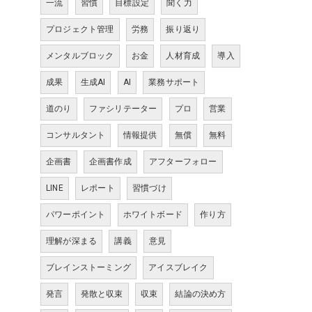
一流
習慣
目標設定
聞く力
プロジェクト管理
労務
振り返り
メンタルブロック
お金
人材育成
導入
成果
生成AI
AI
業務サポート
道のり
ファシリテーター
プロ
営業
コンサルタント
情報提供
無償
無料
企画書
企画書作成
アフターフォロー
LINE
レポート
習慣づけ
パワーポイント
ホワイトボード
作り方
理解が深まる
講義
意見
ブレインストーミング
アイスブレイク
発言
発散と収束
収束
結論の決め方