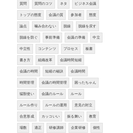
質問
質問のコツ
ネタ
ビジネス会議
トップの態度
会議の質
参加者
態度
論点
噛み合わない
脱線
脱線を戻す
脱線を防ぐ
事前準備
会議の準備
中立
中立性
コンテンツ
プロセス
板書
書き方
組織改革
会議時間短縮
会議の時間
短縮の秘訣
会議時間
時間管理
会議の時間管理
困ったちゃん
猛獣使い
会議のルール
ルール
ルール作り
ルールの運用
意見の対立
合意形成
カッコいい
振る舞い
教育
場数
適正
研修講師
企業研修
個性