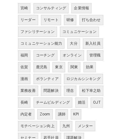
宮崎
コンサルティング
企業情報
リーダー
リモート
研修
打ち合わせ
ファシリテーション
コミュニケーション
コミュニケーション能力
大分
新入社員
福岡
コーチング
オンライン
管理職
佐賀
鹿児島
東京
関東
効果
漫画
ボランティア
ロジカルシンキング
業務改善
問題解決
理念
松下幸之助
長崎
チームビルディング
婚活
OJT
内定者
Zoom
講師
KPI
モチベーション向上
九州
メンター
セミナー
若手社員
課題解決