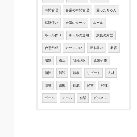
時間管理
会議の時間管理
困ったちゃん
猛獣使い
会議のルール
ルール
ルール作り
ルールの運用
意見の対立
合意形成
カッコいい
振る舞い
教育
場数
適正
研修講師
企業研修
個性
解説
印象
リピート
人材
環境
組織
育成
経営
発揮
ゴール
チーム
会話
ビジネス