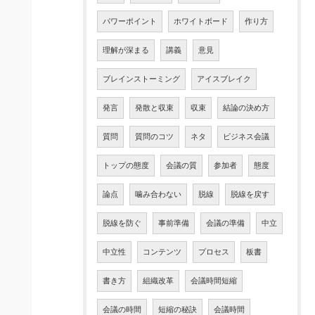
パワーポイント
ホワイトボード
作り方
理解が深まる
講義
意見
ブレインストーミング
アイスブレイク
発言
発散と収束
収束
結論の決め方
質問
質問のコツ
ネタ
ビジネス会議
トップの態度
会議の質
参加者
態度
論点
噛み合わない
脱線
脱線を戻す
脱線を防ぐ
事前準備
会議の準備
中立
中立性
コンテンツ
プロセス
板書
書き方
組織改革
会議時間短縮
会議の時間
短縮の秘訣
会議時間