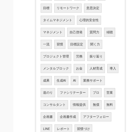
目標
リモートワーク
意思決定
タイムマネジメント
心理的安全性
マネジメント
自己啓発
質問力
傾聴
一流
習慣
目標設定
聞く力
プロジェクト管理
労務
振り返り
メンタルブロック
お金
人材育成
導入
成果
生成AI
AI
業務サポート
道のり
ファシリテーター
プロ
営業
コンサルタント
情報提供
無償
無料
企画書
企画書作成
アフターフォロー
LINE
レポート
習慣づけ