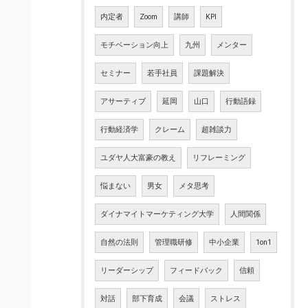
内定者
Zoom
講師
KPI
モチベーション向上
九州
メンター
セミナー
若手社員
課題解決
アサーティブ
延岡
山口
行動語録
行動経済学
クレーム
超雑談力
ユダヤ人大富豪の教え
リフレーミング
悩まない
男女
メタ思考
ダイナマイトマーケティング大学
人間関係
自然の法則
管理職研修
中小企業
1on1
リーダーシップ
フィードバック
信頼
対話
部下育成
会議
ストレス