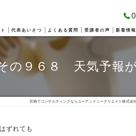
0
プト
代表あいさつ
よくある質問
受講者の声
新着情
その９６８ 天気予報
宮崎でコンサルティングならユーアンドミークリエイト株式会
がはずれても