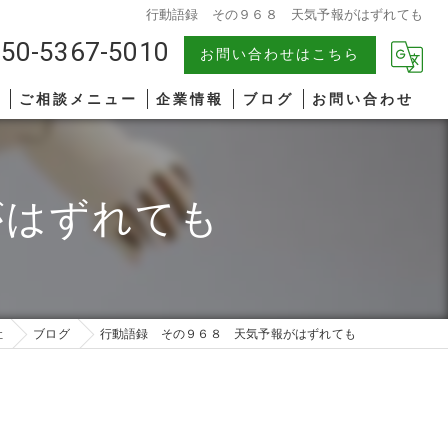
行動語録 その９６８ 天気予報がはずれても
50-5367-5010
お問い合わせはこちら
報
ご相談メニュー
企業情報
ブログ
お問い合わせ
中小企業
漫画特集
がはずれても
AIコンサルティング
著書一覧
管理職研修
リーダーシップ
社
ブログ
行動語録 その９６８ 天気予報がはずれても
ファシリテーション
コミュニケーション
オンライン研修