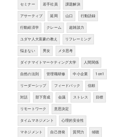
セミナー
若手社員
課題解決
アサーティブ
延岡
山口
行動語録
行動経済学
クレーム
超雑談力
ユダヤ人大富豪の教え
リフレーミング
悩まない
男女
メタ思考
ダイナマイトマーケティング大学
人間関係
自然の法則
管理職研修
中小企業
1on1
リーダーシップ
フィードバック
信頼
対話
部下育成
会議
ストレス
目標
リモートワーク
意思決定
タイムマネジメント
心理的安全性
マネジメント
自己啓発
質問力
傾聴