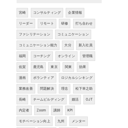
宮崎
コンサルティング
企業情報
リーダー
リモート
研修
打ち合わせ
ファシリテーション
コミュニケーション
コミュニケーション能力
大分
新入社員
福岡
コーチング
オンライン
管理職
佐賀
鹿児島
東京
関東
効果
漫画
ボランティア
ロジカルシンキング
業務改善
問題解決
理念
松下幸之助
長崎
チームビルディング
婚活
OJT
内定者
Zoom
講師
KPI
モチベーション向上
九州
メンター