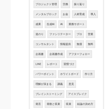
プロジェクト管理
労務
振り返り
メンタルブロック
お金
人材育成
導入
成果
生成AI
AI
業務サポート
道のり
ファシリテーター
プロ
営業
コンサルタント
情報提供
無償
無料
企画書
企画書作成
アフターフォロー
LINE
レポート
習慣づけ
パワーポイント
ホワイトボード
作り方
理解が深まる
講義
意見
ブレインストーミング
アイスブレイク
発言
発散と収束
収束
結論の決め方