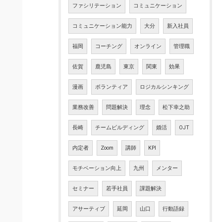
ファシリテーション
コミュニケーション
コミュニケーション能力
大分
新入社員
福岡
コーチング
オンライン
管理職
佐賀
鹿児島
東京
関東
効果
漫画
ボランティア
ロジカルシンキング
業務改善
問題解決
理念
松下幸之助
長崎
チームビルディング
婚活
OJT
内定者
Zoom
講師
KPI
モチベーション向上
九州
メンター
セミナー
若手社員
課題解決
アサーティブ
延岡
山口
行動語録