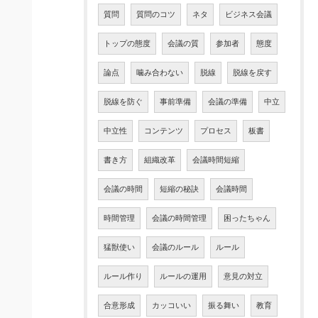
質問
質問のコツ
ネタ
ビジネス会議
トップの態度
会議の質
参加者
態度
論点
噛み合わない
脱線
脱線を戻す
脱線を防ぐ
事前準備
会議の準備
中立
中立性
コンテンツ
プロセス
板書
書き方
組織改革
会議時間短縮
会議の時間
短縮の秘訣
会議時間
時間管理
会議の時間管理
困ったちゃん
猛獣使い
会議のルール
ルール
ルール作り
ルールの運用
意見の対立
合意形成
カッコいい
振る舞い
教育