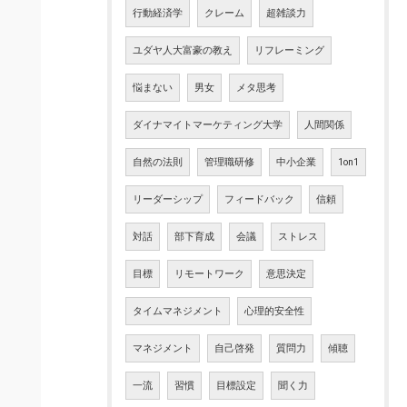
行動経済学
クレーム
超雑談力
ユダヤ人大富豪の教え
リフレーミング
悩まない
男女
メタ思考
ダイナマイトマーケティング大学
人間関係
自然の法則
管理職研修
中小企業
1on1
リーダーシップ
フィードバック
信頼
対話
部下育成
会議
ストレス
目標
リモートワーク
意思決定
タイムマネジメント
心理的安全性
マネジメント
自己啓発
質問力
傾聴
一流
習慣
目標設定
聞く力