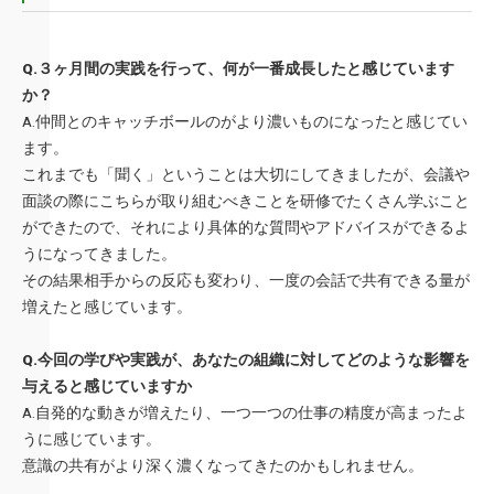
Q.３ヶ月間の実践を行って、何が一番成長したと感じています
か？
A.仲間とのキャッチボールのがより濃いものになったと感じてい
ます
。
これまでも「聞く」ということは大切にしてきましたが、会議や
面
談の際にこちらが取り組むべきことを研修でたくさん学ぶこと
がで
きたので、それにより具体的な質問やアドバイスができるよ
うにな
ってきました。
その結果相手からの反応も変わり、一度の会話で共有できる量が
増
えたと感じています。
Q.今回の学びや実践が、あなたの組織に対してどのような影響を
与えると感じていますか
A.自発的な動きが増えたり、一つ一つの仕事の精度が高まったよ
うに
感じています。
意識の共有がより深く濃くなってきたのかもしれません。