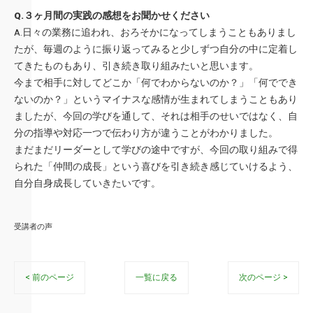
Q.３ヶ月間の実践の感想をお聞かせください
A.日々の業務に追われ、おろそかになってしまうこともありまし
たが
、毎週のように振り返ってみると少しずつ自分の中に定着し
てきた
ものもあり、引き続き取り組みたいと思います。
今まで相手に対してどこか「何でわからないのか？」「何ででき
な
いのか？」というマイナスな感情が生まれてしまうこともあり
まし
たが、今回の学びを通して、それは相手のせいではなく、自
分の指
導や対応一つで伝わり方が違うことがわかりました。
まだまだリーダーとして学びの途中ですが、今回の取り組みで得
ら
れた「仲間の成長」という喜びを引き続き感じていけるよう、
自分
自身成長していきたいです。
受講者の声
< 前のページ
一覧に戻る
次のページ >