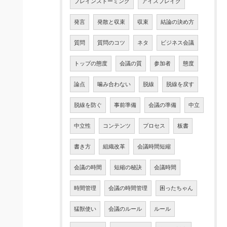
ブレインストーミング
アイスブレイク
発言
発散と収束
収束
結論の決め方
質問
質問のコツ
ネタ
ビジネス会議
トップの態度
会議の質
参加者
態度
論点
噛み合わない
脱線
脱線を戻す
脱線を防ぐ
事前準備
会議の準備
中立
中立性
コンテンツ
プロセス
板書
書き方
組織改革
会議時間短縮
会議の時間
短縮の秘訣
会議時間
時間管理
会議の時間管理
困ったちゃん
猛獣使い
会議のルール
ルール