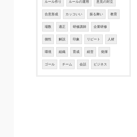
ルール作り
ルールの運用
意見の対立
合意形成
カッコいい
振る舞い
教育
場数
適正
研修講師
企業研修
個性
解説
印象
リピート
人材
環境
組織
育成
経営
発揮
ゴール
チーム
会話
ビジネス