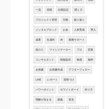
一流
習慣
目標設定
聞く力
プロジェクト管理
労務
振り返り
メンタルブロック
お金
人材育成
導入
成果
生成AI
AI
業務サポート
道のり
ファシリテーター
プロ
営業
コンサルタント
情報提供
無償
無料
企画書
企画書作成
アフターフォロー
LINE
レポート
習慣づけ
パワーポイント
ホワイトボード
作り方
理解が深まる
講義
意見