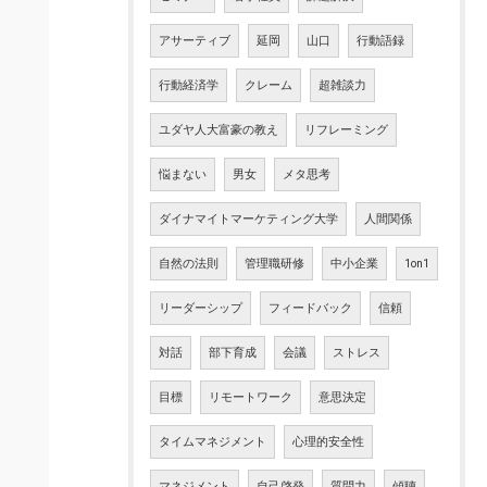
アサーティブ
延岡
山口
行動語録
行動経済学
クレーム
超雑談力
ユダヤ人大富豪の教え
リフレーミング
悩まない
男女
メタ思考
ダイナマイトマーケティング大学
人間関係
自然の法則
管理職研修
中小企業
1on1
リーダーシップ
フィードバック
信頼
対話
部下育成
会議
ストレス
目標
リモートワーク
意思決定
タイムマネジメント
心理的安全性
マネジメント
自己啓発
質問力
傾聴