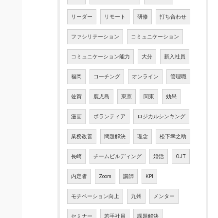
リーダー
リモート
研修
打ち合わせ
ファシリテーション
コミュニケーション
コミュニケーション能力
大分
新入社員
福岡
コーチング
オンライン
管理職
佐賀
鹿児島
東京
関東
効果
漫画
ボランティア
ロジカルシンキング
業務改善
問題解決
理念
松下幸之助
長崎
チームビルディング
婚活
OJT
内定者
Zoom
講師
KPI
モチベーション向上
九州
メンター
セミナー
若手社員
課題解決