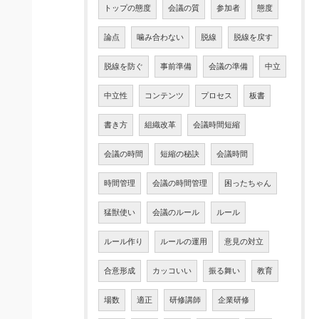
トップの態度
会議の質
参加者
態度
論点
噛み合わない
脱線
脱線を戻す
脱線を防ぐ
事前準備
会議の準備
中立
中立性
コンテンツ
プロセス
板書
書き方
組織改革
会議時間短縮
会議の時間
短縮の秘訣
会議時間
時間管理
会議の時間管理
困ったちゃん
猛獣使い
会議のルール
ルール
ルール作り
ルールの運用
意見の対立
合意形成
カッコいい
振る舞い
教育
場数
適正
研修講師
企業研修