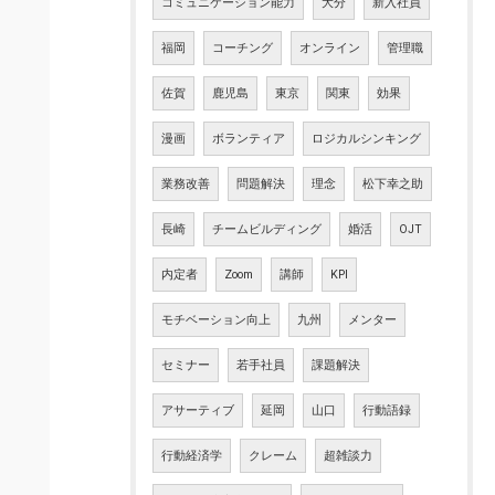
コミュニケーション能力
大分
新入社員
福岡
コーチング
オンライン
管理職
佐賀
鹿児島
東京
関東
効果
漫画
ボランティア
ロジカルシンキング
業務改善
問題解決
理念
松下幸之助
長崎
チームビルディング
婚活
OJT
内定者
Zoom
講師
KPI
モチベーション向上
九州
メンター
セミナー
若手社員
課題解決
アサーティブ
延岡
山口
行動語録
行動経済学
クレーム
超雑談力