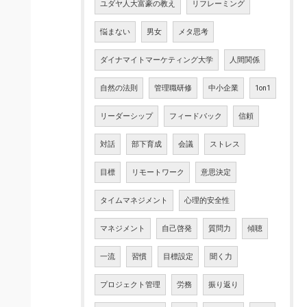
ユダヤ人大富豪の教え
リフレーミング
悩まない
男女
メタ思考
ダイナマイトマーケティング大学
人間関係
自然の法則
管理職研修
中小企業
1on1
リーダーシップ
フィードバック
信頼
対話
部下育成
会議
ストレス
目標
リモートワーク
意思決定
タイムマネジメント
心理的安全性
マネジメント
自己啓発
質問力
傾聴
一流
習慣
目標設定
聞く力
プロジェクト管理
労務
振り返り