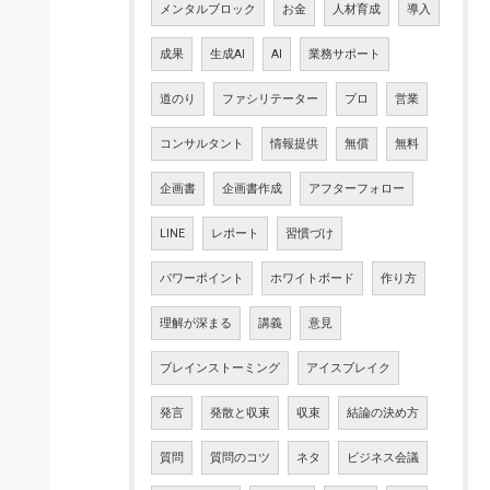
メンタルブロック
お金
人材育成
導入
成果
生成AI
AI
業務サポート
道のり
ファシリテーター
プロ
営業
コンサルタント
情報提供
無償
無料
企画書
企画書作成
アフターフォロー
LINE
レポート
習慣づけ
パワーポイント
ホワイトボード
作り方
理解が深まる
講義
意見
ブレインストーミング
アイスブレイク
発言
発散と収束
収束
結論の決め方
質問
質問のコツ
ネタ
ビジネス会議