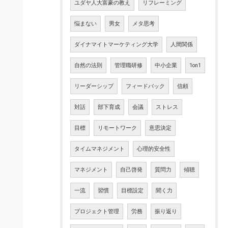
ユダヤ人大富豪の教え
リフレーミング
悩まない
男女
メタ思考
ダイナマイトマーケティング大学
人間関係
自然の法則
管理職研修
中小企業
1on1
リーダーシップ
フィードバック
信頼
対話
部下育成
会議
ストレス
目標
リモートワーク
意思決定
タイムマネジメント
心理的安全性
マネジメント
自己啓発
質問力
傾聴
一流
習慣
目標設定
聞く力
プロジェクト管理
労務
振り返り