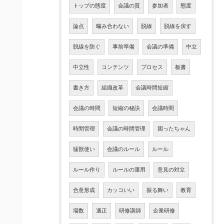
トップの態度
会議の質
参加者
態度
論点
噛み合わない
脱線
脱線を戻す
脱線を防ぐ
事前準備
会議の準備
中立
中立性
コンテンツ
プロセス
板書
書き方
組織改革
会議時間短縮
会議の時間
短縮の秘訣
会議時間
時間管理
会議の時間管理
困ったちゃん
猛獣使い
会議のルール
ルール
ルール作り
ルールの運用
意見の対立
合意形成
カッコいい
振る舞い
教育
場数
適正
研修講師
企業研修