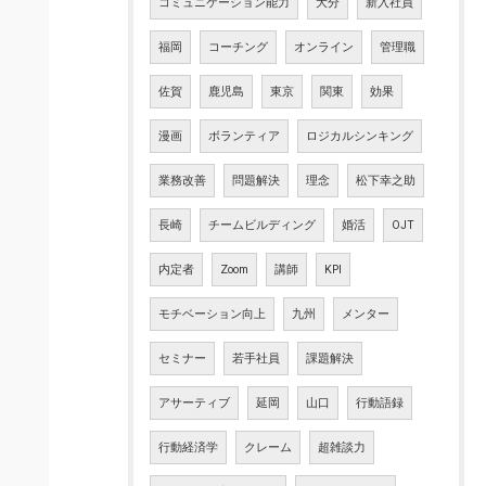
コミュニケーション能力
大分
新入社員
福岡
コーチング
オンライン
管理職
佐賀
鹿児島
東京
関東
効果
漫画
ボランティア
ロジカルシンキング
業務改善
問題解決
理念
松下幸之助
長崎
チームビルディング
婚活
OJT
内定者
Zoom
講師
KPI
モチベーション向上
九州
メンター
セミナー
若手社員
課題解決
アサーティブ
延岡
山口
行動語録
行動経済学
クレーム
超雑談力