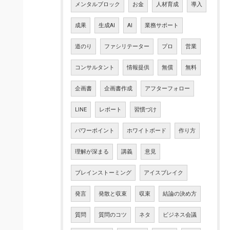
メンタルブロック
お金
人材育成
導入
成果
生成AI
AI
業務サポート
道のり
ファシリテーター
プロ
営業
コンサルタント
情報提供
無償
無料
企画書
企画書作成
アフターフォロー
LINE
レポート
習慣づけ
パワーポイント
ホワイトボード
作り方
理解が深まる
講義
意見
ブレインストーミング
アイスブレイク
発言
発散と収束
収束
結論の決め方
質問
質問のコツ
ネタ
ビジネス会議