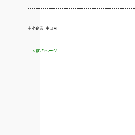
---------------------------------------------------------
中小企業
生成AI
< 前のページ