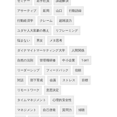
セミナー
若手社員
課題解決
アサーティブ
延岡
山口
行動語録
行動経済学
クレーム
超雑談力
ユダヤ人大富豪の教え
リフレーミング
悩まない
男女
メタ思考
ダイナマイトマーケティング大学
人間関係
自然の法則
管理職研修
中小企業
1on1
リーダーシップ
フィードバック
信頼
対話
部下育成
会議
ストレス
目標
リモートワーク
意思決定
タイムマネジメント
心理的安全性
マネジメント
自己啓発
質問力
傾聴