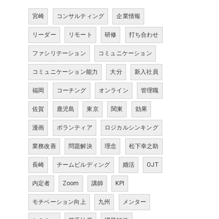
宮崎
コンサルティング
企業情報
リーダー
リモート
研修
打ち合わせ
ファシリテーション
コミュニケーション
コミュニケーション能力
大分
新入社員
福岡
コーチング
オンライン
管理職
佐賀
鹿児島
東京
関東
効果
漫画
ボランティア
ロジカルシンキング
業務改善
問題解決
理念
松下幸之助
長崎
チームビルディング
婚活
OJT
内定者
Zoom
講師
KPI
モチベーション向上
九州
メンター