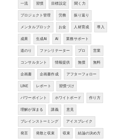
一流
習慣
目標設定
聞く力
プロジェクト管理
労務
振り返り
メンタルブロック
お金
人材育成
導入
成果
生成AI
AI
業務サポート
道のり
ファシリテーター
プロ
営業
コンサルタント
情報提供
無償
無料
企画書
企画書作成
アフターフォロー
LINE
レポート
習慣づけ
パワーポイント
ホワイトボード
作り方
理解が深まる
講義
意見
ブレインストーミング
アイスブレイク
発言
発散と収束
収束
結論の決め方