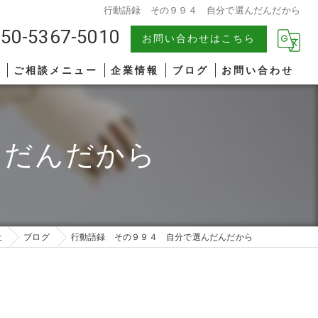
行動語録 その９９４ 自分で選んだんだから
50-5367-5010
お問い合わせはこちら
報
ご相談メニュー
企業情報
ブログ
お問い合わせ
中小企業
漫画特集
んだんだから
AIコンサルティング
著書一覧
管理職研修
リーダーシップ
社
ブログ
行動語録 その９９４ 自分で選んだんだから
ファシリテーション
コミュニケーション
オンライン研修