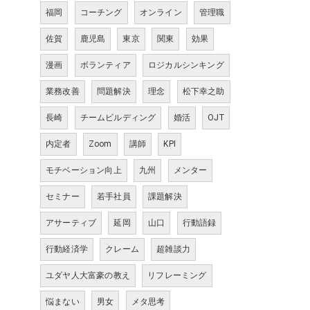
福岡
コーチング
オンライン
管理職
佐賀
鹿児島
東京
関東
効果
漫画
ボランティア
ロジカルシンキング
業務改善
問題解決
理念
松下幸之助
長崎
チームビルディング
婚活
OJT
内定者
Zoom
講師
KPI
モチベーション向上
九州
メンター
セミナー
若手社員
課題解決
アサーティブ
延岡
山口
行動語録
行動経済学
クレーム
超雑談力
ユダヤ人大富豪の教え
リフレーミング
悩まない
男女
メタ思考