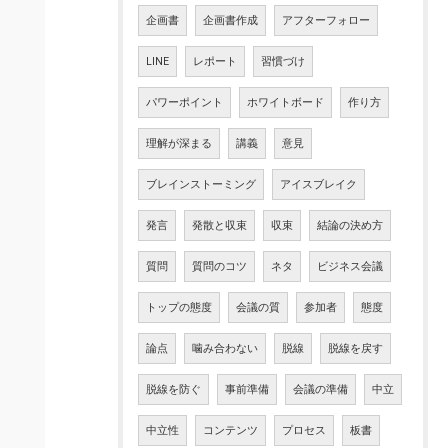
企画書
企画書作成
アフターフォロー
LINE
レポート
習慣づけ
パワーポイント
ホワイトボード
作り方
理解が深まる
講義
意見
ブレインストーミング
アイスブレイク
発言
発散と収束
収束
結論の決め方
質問
質問のコツ
ネタ
ビジネス会議
トップの態度
会議の質
参加者
態度
論点
噛み合わない
脱線
脱線を戻す
脱線を防ぐ
事前準備
会議の準備
中立
中立性
コンテンツ
プロセス
板書