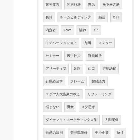
業務改善
問題解決
理念
松下幸之助
長崎
チームビルディング
婚活
OJT
内定者
Zoom
講師
KPI
モチベーション向上
九州
メンター
セミナー
若手社員
課題解決
アサーティブ
延岡
山口
行動語録
行動経済学
クレーム
超雑談力
ユダヤ人大富豪の教え
リフレーミング
悩まない
男女
メタ思考
ダイナマイトマーケティング大学
人間関係
自然の法則
管理職研修
中小企業
1on1