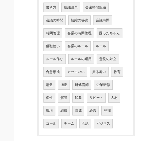
書き方
組織改革
会議時間短縮
会議の時間
短縮の秘訣
会議時間
時間管理
会議の時間管理
困ったちゃん
猛獣使い
会議のルール
ルール
ルール作り
ルールの運用
意見の対立
合意形成
カッコいい
振る舞い
教育
場数
適正
研修講師
企業研修
個性
解説
印象
リピート
人材
環境
組織
育成
経営
発揮
ゴール
チーム
会話
ビジネス