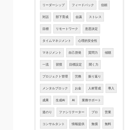
リーダーシップ
フィードバック
信頼
対話
部下育成
会議
ストレス
目標
リモートワーク
意思決定
タイムマネジメント
心理的安全性
マネジメント
自己啓発
質問力
傾聴
一流
習慣
目標設定
聞く力
プロジェクト管理
労務
振り返り
メンタルブロック
お金
人材育成
導入
成果
生成AI
AI
業務サポート
道のり
ファシリテーター
プロ
営業
コンサルタント
情報提供
無償
無料