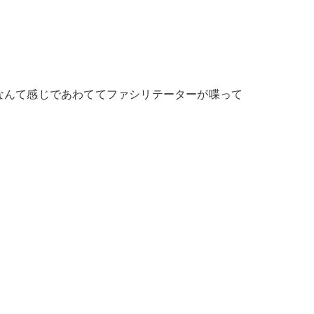
なんて感じであわててファシリテーターが喋って