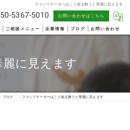
ファシリテーターはこう振る舞うと華麗に見えます
50-5367-5010
お問い合わせはこちら
報
ご相談メニュー
企業情報
ブログ
お問い合わせ
中小企業
漫画特集
華麗に見えます
AIコンサルティング
著書一覧
管理職研修
リーダーシップ
ブログ
ファシリテーターはこう振る舞うと華麗に見えます
ファシリテーション
コミュニケーション
オンライン研修