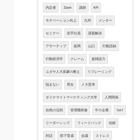
内定者
Zoom
講師
KPI
モチベーション向上
九州
メンター
セミナー
若手社員
課題解決
アサーティブ
延岡
山口
行動語録
行動経済学
クレーム
超雑談力
ユダヤ人大富豪の教え
リフレーミング
悩まない
男女
メタ思考
ダイナマイトマーケティング大学
人間関係
自然の法則
管理職研修
中小企業
1on1
リーダーシップ
フィードバック
信頼
対話
部下育成
会議
ストレス