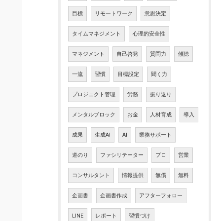
目標
リモートワーク
意思決定
タイムマネジメント
心理的安全性
マネジメント
自己啓発
質問力
傾聴
一流
習慣
目標設定
聞く力
プロジェクト管理
労務
振り返り
メンタルブロック
お金
人材育成
導入
成果
生成AI
AI
業務サポート
道のり
ファシリテーター
プロ
営業
コンサルタント
情報提供
無償
無料
企画書
企画書作成
アフターフォロー
LINE
レポート
習慣づけ