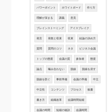
パワーポイント
ホワイトボード
作り方
理解が深まる
講義
意見
ブレインストーミング
アイスブレイク
発言
発散と収束
収束
結論の決め方
質問
質問のコツ
ネタ
ビジネス会議
トップの態度
会議の質
参加者
態度
論点
噛み合わない
脱線
脱線を戻す
脱線を防ぐ
事前準備
会議の準備
中立
中立性
コンテンツ
プロセス
板書
書き方
組織改革
会議時間短縮
会議の時間
短縮の秘訣
会議時間