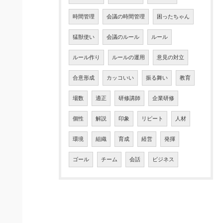
時間管理
会議の時間管理
困ったちゃん
猛獣使い
会議のルール
ルール
ルール作り
ルールの運用
意見の対立
合意形成
カッコいい
振る舞い
教育
場数
適正
研修講師
企業研修
個性
解説
印象
リピート
人材
環境
組織
育成
経営
発揮
ゴール
チーム
会話
ビジネス