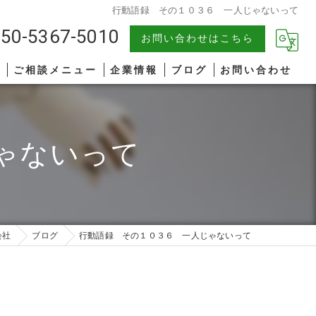
行動語録 その１０３６ 一人じゃないって
50-5367-5010
お問い合わせはこちら
報
ご相談メニュー
企業情報
ブログ
お問い合わせ
中小企業
漫画特集
ゃないって
AIコンサルティング
著書一覧
管理職研修
リーダーシップ
会社
ブログ
行動語録 その１０３６ 一人じゃないって
ファシリテーション
コミュニケーション
オンライン研修