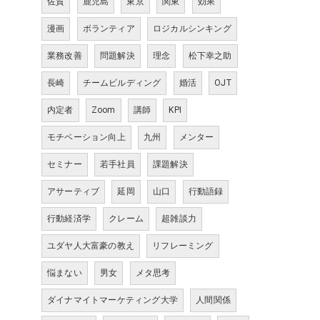
佐賀
鹿児島
東京
関東
効果
漫画
ボランティア
ロジカルシンキング
業務改善
問題解決
理念
松下幸之助
長崎
チームビルディング
婚活
OJT
内定者
Zoom
講師
KPI
モチベーション向上
九州
メンター
セミナー
若手社員
課題解決
アサーティブ
延岡
山口
行動語録
行動経済学
クレーム
超雑談力
ユダヤ人大富豪の教え
リフレーミング
悩まない
男女
メタ思考
ダイナマイトマーケティング大学
人間関係