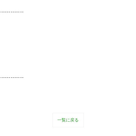
-------------
-------------
一覧に戻る