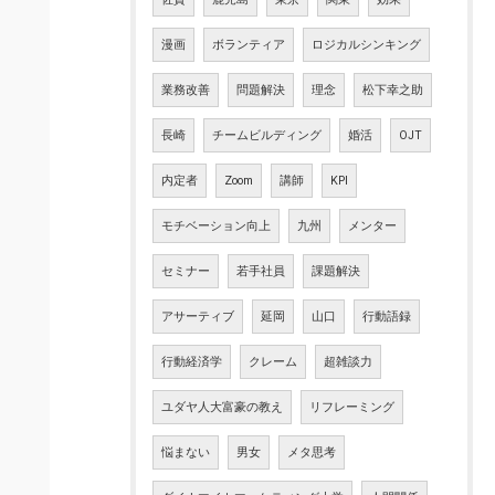
漫画
ボランティア
ロジカルシンキング
業務改善
問題解決
理念
松下幸之助
長崎
チームビルディング
婚活
OJT
内定者
Zoom
講師
KPI
モチベーション向上
九州
メンター
セミナー
若手社員
課題解決
アサーティブ
延岡
山口
行動語録
行動経済学
クレーム
超雑談力
ユダヤ人大富豪の教え
リフレーミング
悩まない
男女
メタ思考