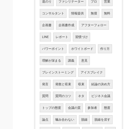
道のり
ファシリテーター
プロ
営業
コンサルタント
情報提供
無償
無料
企画書
企画書作成
アフターフォロー
LINE
レポート
習慣づけ
パワーポイント
ホワイトボード
作り方
理解が深まる
講義
意見
ブレインストーミング
アイスブレイク
発言
発散と収束
収束
結論の決め方
質問
質問のコツ
ネタ
ビジネス会議
トップの態度
会議の質
参加者
態度
論点
噛み合わない
脱線
脱線を戻す