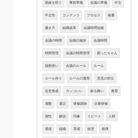
脱線を防ぐ
事前準備
会議の準備
中立
中立性
コンテンツ
プロセス
板書
書き方
組織改革
会議時間短縮
会議の時間
短縮の秘訣
会議時間
時間管理
会議の時間管理
困ったちゃん
猛獣使い
会議のルール
ルール
ルール作り
ルールの運用
意見の対立
合意形成
カッコいい
振る舞い
教育
場数
適正
研修講師
企業研修
個性
解説
印象
リピート
人材
環境
組織
育成
経営
発揮