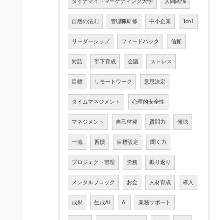
ダイナマイトマーケティング大学
人間関係
自然の法則
管理職研修
中小企業
1on1
リーダーシップ
フィードバック
信頼
対話
部下育成
会議
ストレス
目標
リモートワーク
意思決定
タイムマネジメント
心理的安全性
マネジメント
自己啓発
質問力
傾聴
一流
習慣
目標設定
聞く力
プロジェクト管理
労務
振り返り
メンタルブロック
お金
人材育成
導入
成果
生成AI
AI
業務サポート