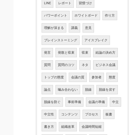
LINE
レポート
習慣づけ
パワーポイント
ホワイトボード
作り方
理解が深まる
講義
意見
ブレインストーミング
アイスブレイク
発言
発散と収束
収束
結論の決め方
質問
質問のコツ
ネタ
ビジネス会議
トップの態度
会議の質
参加者
態度
論点
噛み合わない
脱線
脱線を戻す
脱線を防ぐ
事前準備
会議の準備
中立
中立性
コンテンツ
プロセス
板書
書き方
組織改革
会議時間短縮