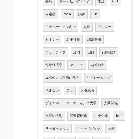
長崎
チームビルディング
婚活
OJT
内定者
Zoom
講師
KPI
モチベーション向上
九州
メンター
セミナー
若手社員
課題解決
アサーティブ
延岡
山口
行動語録
行動経済学
クレーム
超雑談力
ユダヤ人大富豪の教え
リフレーミング
悩まない
男女
メタ思考
ダイナマイトマーケティング大学
人間関係
自然の法則
管理職研修
中小企業
1on1
リーダーシップ
フィードバック
信頼