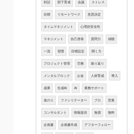
対話
部下育成
会議
ストレス
目標
リモートワーク
意思決定
タイムマネジメント
心理的安全性
マネジメント
自己啓発
質問力
傾聴
一流
習慣
目標設定
聞く力
プロジェクト管理
労務
振り返り
メンタルブロック
お金
人材育成
導入
成果
生成AI
AI
業務サポート
道のり
ファシリテーター
プロ
営業
コンサルタント
情報提供
無償
無料
企画書
企画書作成
アフターフォロー