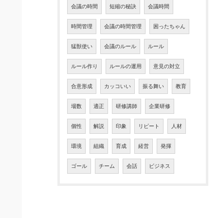
会議の時間
短縮の秘訣
会議時間
時間管理
会議の時間管理
困ったちゃん
猛獣使い
会議のルール
ルール
ルール作り
ルールの運用
意見の対立
合意形成
カッコいい
振る舞い
教育
場数
適正
研修講師
企業研修
個性
解説
印象
リピート
人材
環境
組織
育成
経営
発揮
ゴール
チーム
会話
ビジネス