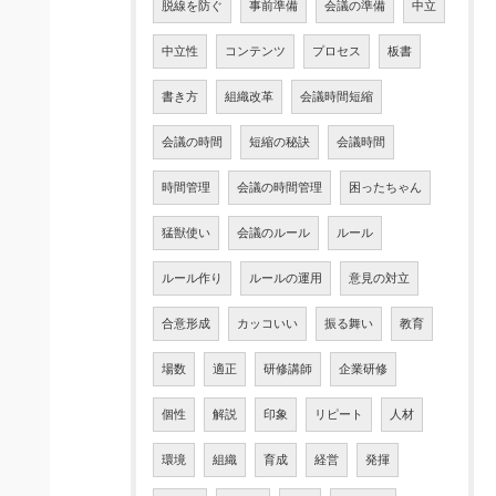
脱線を防ぐ
事前準備
会議の準備
中立
中立性
コンテンツ
プロセス
板書
書き方
組織改革
会議時間短縮
会議の時間
短縮の秘訣
会議時間
時間管理
会議の時間管理
困ったちゃん
猛獣使い
会議のルール
ルール
ルール作り
ルールの運用
意見の対立
合意形成
カッコいい
振る舞い
教育
場数
適正
研修講師
企業研修
個性
解説
印象
リピート
人材
環境
組織
育成
経営
発揮