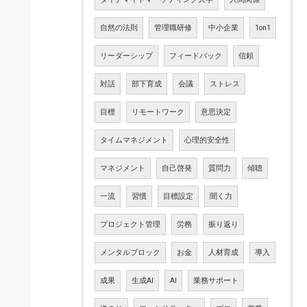
自然の法則
管理職研修
中小企業
1on1
リーダーシップ
フィードバック
信頼
対話
部下育成
会議
ストレス
目標
リモートワーク
意思決定
タイムマネジメント
心理的安全性
マネジメント
自己啓発
質問力
傾聴
一流
習慣
目標設定
聞く力
プロジェクト管理
労務
振り返り
メンタルブロック
お金
人材育成
導入
成果
生成AI
AI
業務サポート