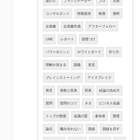
道のり
ファシリテーター
プロ
営業
コンサルタント
情報提供
無償
無料
企画書
企画書作成
アフターフォロー
LINE
レポート
習慣づけ
パワーポイント
ホワイトボード
作り方
理解が深まる
講義
意見
ブレインストーミング
アイスブレイク
発言
発散と収束
収束
結論の決め方
質問
質問のコツ
ネタ
ビジネス会議
トップの態度
会議の質
参加者
態度
論点
噛み合わない
脱線
脱線を戻す