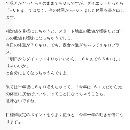
年収とかだったらそのままでもＯＫですが、ダイエットだったら
「−６ｋｇ」ではなく、今の体重から−６ｋｇした体重を書き出し
ます。
相対値を目標にしちゃうと、スタート地点の数値が曖昧だとゴー
ルの数値も曖昧になっちゃうでしょ。
今日の体重が７０キロ。でも、夜食べ過ぎちゃって１キロプラ
ス。
「明日からダイエットすりゃいいから、−６ｋｇで６５キロにす
りゃいいか」
と自分に甘くなっちゃうんですよ。
果ては半年後に６キロ増えちゃって、「今年は−６ｋｇだから元
の体重に戻せばいいや」ってことになっちゃうことも。
意味ないですね。
目標値設定のポイントをうまく使うと、今年一年の動きが倍にな
りますよ。