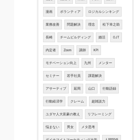
漫画
ボランティア
ロジカルシンキング
業務改善
問題解決
理念
松下幸之助
長崎
チームビルディング
婚活
OJT
内定者
Zoom
講師
KPI
モチベーション向上
九州
メンター
セミナー
若手社員
課題解決
アサーティブ
延岡
山口
行動語録
行動経済学
クレーム
超雑談力
ユダヤ人大富豪の教え
リフレーミング
悩まない
男女
メタ思考
ダイナマイトマーケティング大学
人間関係