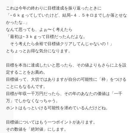
これは今年の終わりに目標達成を振り返ったときに
「−６ｋｇってしていたけど、結局−４．５キロまでしか落とせな
かったな…」
なんて思っても、よぉ〜く考えたら
「最初は−３ｋｇって目標だったんだよな。
そう考えたら余裕で目標値クリアしてんじゃないの！」
とちょっとお得な気分になります。
目標を本当に達成したいと思ったら、その値よりもさらに上を設
定することをお薦め。
目標値って、大切ではありますが自分の可能性に「枠」をつける
ことにもなるんです。
目標が年収一千万円だったら、その年のあなたの価値は「一千
万」でしかなくなっちゃう。
ホントはもっといける可能性を潜めているんだけどね。
目標値についてはもう一つポイントがあります。
その数値を「絶対値」にします。