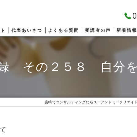
0
プト
代表あいさつ
よくある質問
受講者の声
新着情
録 その２５８ 自分
宮崎でコンサルティングならユーアンドミークリエイ
て