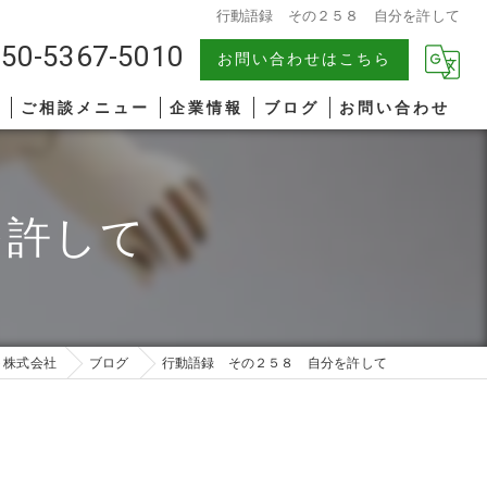
行動語録 その２５８ 自分を許して
50-5367-5010
お問い合わせはこちら
報
ご相談メニュー
企業情報
ブログ
お問い合わせ
中小企業
漫画特集
を許して
AIコンサルティング
著書一覧
管理職研修
リーダーシップ
ト株式会社
ブログ
行動語録 その２５８ 自分を許して
ファシリテーション
コミュニケーション
オンライン研修