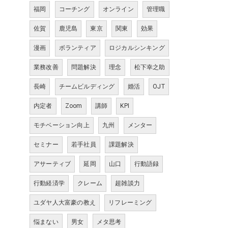
福岡
コーチング
オンライン
管理職
佐賀
鹿児島
東京
関東
効果
漫画
ボランティア
ロジカルシンキング
業務改善
問題解決
理念
松下幸之助
長崎
チームビルディング
婚活
OJT
内定者
Zoom
講師
KPI
モチベーション向上
九州
メンター
セミナー
若手社員
課題解決
アサーティブ
延岡
山口
行動語録
行動経済学
クレーム
超雑談力
ユダヤ人大富豪の教え
リフレーミング
悩まない
男女
メタ思考