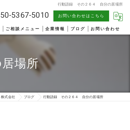
行動語録 その２６４ 自分の居場所
50-5367-5010
お問い合わせはこちら
報
ご相談メニュー
企業情報
ブログ
お問い合わせ
中小企業
漫画特集
の居場所
AIコンサルティング
著書一覧
管理職研修
リーダーシップ
ト株式会社
ブログ
行動語録 その２６４ 自分の居場所
ファシリテーション
コミュニケーション
オンライン研修