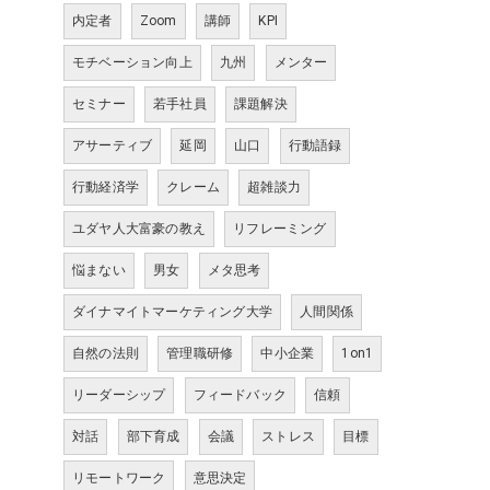
内定者
Zoom
講師
KPI
モチベーション向上
九州
メンター
セミナー
若手社員
課題解決
アサーティブ
延岡
山口
行動語録
行動経済学
クレーム
超雑談力
ユダヤ人大富豪の教え
リフレーミング
悩まない
男女
メタ思考
ダイナマイトマーケティング大学
人間関係
自然の法則
管理職研修
中小企業
1on1
リーダーシップ
フィードバック
信頼
対話
部下育成
会議
ストレス
目標
リモートワーク
意思決定