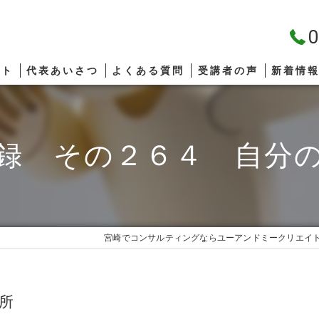
0
プト
代表あいさつ
よくある質問
受講者の声
新着情
録 その２６４ 自分
宮崎でコンサルティングならユーアンドミークリエイ
所