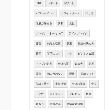
LINE
レポート
習慣づけ
パワーポイント
ホワイトボード
作り方
理解が深まる
講義
意見
ブレインストーミング
アイスブレイク
発言
発散と収束
収束
結論の決め方
質問
質問のコツ
ネタ
ビジネス会議
トップの態度
会議の質
参加者
態度
論点
噛み合わない
脱線
脱線を戻す
脱線を防ぐ
事前準備
会議の準備
中立
中立性
コンテンツ
プロセス
板書
書き方
組織改革
会議時間短縮