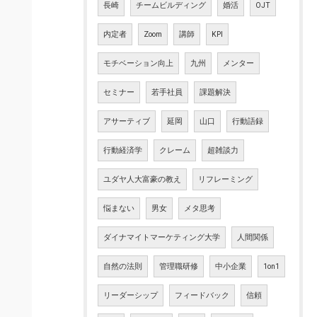
長崎
チームビルディング
婚活
OJT
内定者
Zoom
講師
KPI
モチベーション向上
九州
メンター
セミナー
若手社員
課題解決
アサーティブ
延岡
山口
行動語録
行動経済学
クレーム
超雑談力
ユダヤ人大富豪の教え
リフレーミング
悩まない
男女
メタ思考
ダイナマイトマーケティング大学
人間関係
自然の法則
管理職研修
中小企業
1on1
リーダーシップ
フィードバック
信頼