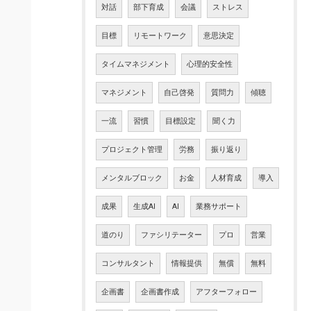
対話
部下育成
会議
ストレス
目標
リモートワーク
意思決定
タイムマネジメント
心理的安全性
マネジメント
自己啓発
質問力
傾聴
一流
習慣
目標設定
聞く力
プロジェクト管理
労務
振り返り
メンタルブロック
お金
人材育成
導入
成果
生成AI
AI
業務サポート
道のり
ファシリテーター
プロ
営業
コンサルタント
情報提供
無償
無料
企画書
企画書作成
アフターフォロー