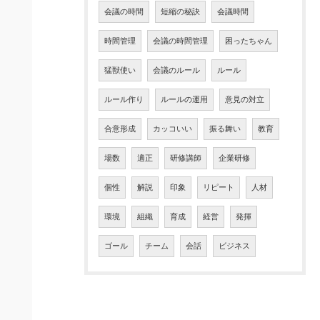
会議の時間
短縮の秘訣
会議時間
時間管理
会議の時間管理
困ったちゃん
猛獣使い
会議のルール
ルール
ルール作り
ルールの運用
意見の対立
合意形成
カッコいい
振る舞い
教育
場数
適正
研修講師
企業研修
個性
解説
印象
リピート
人材
環境
組織
育成
経営
発揮
ゴール
チーム
会話
ビジネス