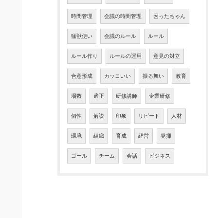
時間管理
会議の時間管理
困ったちゃん
猛獣使い
会議のルール
ルール
ルール作り
ルールの運用
意見の対立
合意形成
カッコいい
振る舞い
教育
場数
適正
研修講師
企業研修
個性
解説
印象
リピート
人材
環境
組織
育成
経営
発揮
ゴール
チーム
会話
ビジネス