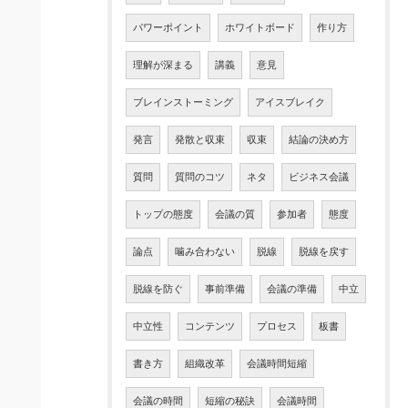
パワーポイント
ホワイトボード
作り方
理解が深まる
講義
意見
ブレインストーミング
アイスブレイク
発言
発散と収束
収束
結論の決め方
質問
質問のコツ
ネタ
ビジネス会議
トップの態度
会議の質
参加者
態度
論点
噛み合わない
脱線
脱線を戻す
脱線を防ぐ
事前準備
会議の準備
中立
中立性
コンテンツ
プロセス
板書
書き方
組織改革
会議時間短縮
会議の時間
短縮の秘訣
会議時間