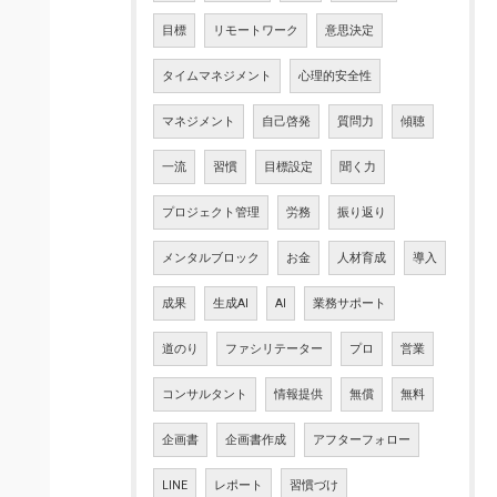
目標
リモートワーク
意思決定
タイムマネジメント
心理的安全性
マネジメント
自己啓発
質問力
傾聴
一流
習慣
目標設定
聞く力
プロジェクト管理
労務
振り返り
メンタルブロック
お金
人材育成
導入
成果
生成AI
AI
業務サポート
道のり
ファシリテーター
プロ
営業
コンサルタント
情報提供
無償
無料
企画書
企画書作成
アフターフォロー
LINE
レポート
習慣づけ