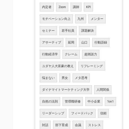
内定者
Zoom
講師
KPI
モチベーション向上
九州
メンター
セミナー
若手社員
課題解決
アサーティブ
延岡
山口
行動語録
行動経済学
クレーム
超雑談力
ユダヤ人大富豪の教え
リフレーミング
悩まない
男女
メタ思考
ダイナマイトマーケティング大学
人間関係
自然の法則
管理職研修
中小企業
1on1
リーダーシップ
フィードバック
信頼
対話
部下育成
会議
ストレス