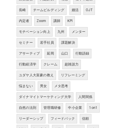
長崎
チームビルディング
婚活
OJT
内定者
Zoom
講師
KPI
モチベーション向上
九州
メンター
セミナー
若手社員
課題解決
アサーティブ
延岡
山口
行動語録
行動経済学
クレーム
超雑談力
ユダヤ人大富豪の教え
リフレーミング
悩まない
男女
メタ思考
ダイナマイトマーケティング大学
人間関係
自然の法則
管理職研修
中小企業
1on1
リーダーシップ
フィードバック
信頼