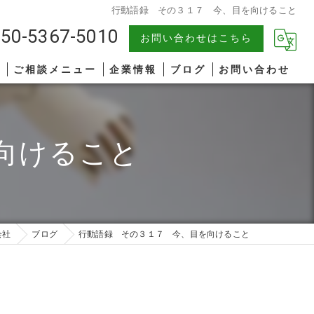
行動語録 その３１７ 今、目を向けること
50-5367-5010
お問い合わせはこちら
報
ご相談メニュー
企業情報
ブログ
お問い合わせ
中小企業
漫画特集
向けること
AIコンサルティング
著書一覧
管理職研修
リーダーシップ
会社
ブログ
行動語録 その３１７ 今、目を向けること
ファシリテーション
コミュニケーション
オンライン研修