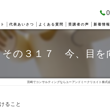
0
プト
代表あいさつ
よくある質問
受講者の声
新着情
 その３１７ 今、目を
宮崎でコンサルティングならユーアンドミークリエイト株式
向けること