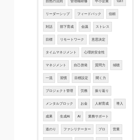
自然の法則
管理職研修
中小企業
1on1
リーダーシップ
フィードバック
信頼
対話
部下育成
会議
ストレス
目標
リモートワーク
意思決定
タイムマネジメント
心理的安全性
マネジメント
自己啓発
質問力
傾聴
一流
習慣
目標設定
聞く力
プロジェクト管理
労務
振り返り
メンタルブロック
お金
人材育成
導入
成果
生成AI
AI
業務サポート
道のり
ファシリテーター
プロ
営業