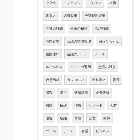
中立性
コンテンツ
プロセス
板書
書き方
組織改革
会議時間短縮
会議の時間
短縮の秘訣
会議時間
時間管理
会議の時間管理
困ったちゃん
猛獣使い
会議のルール
ルール
ルール作り
ルールの運用
意見の対立
合意形成
カッコいい
振る舞い
教育
場数
適正
研修講師
企業研修
個性
解説
印象
リピート
人材
環境
組織
育成
経営
発揮
ゴール
チーム
会話
ビジネス