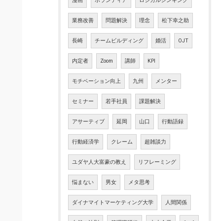
漫画
ボランティア
ロジカルシンキング
業務改善
問題解決
理念
松下幸之助
長崎
チームビルディング
婚活
OJT
内定者
Zoom
講師
KPI
モチベーション向上
九州
メンター
セミナー
若手社員
課題解決
アサーティブ
延岡
山口
行動語録
行動経済学
クレーム
超雑談力
ユダヤ人大富豪の教え
リフレーミング
悩まない
男女
メタ思考
ダイナマイトマーケティング大学
人間関係