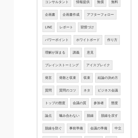
コンサルタント
情報提供
無償
無料
企画書
企画書作成
アフターフォロー
LINE
レポート
習慣づけ
パワーポイント
ホワイトボード
作り方
理解が深まる
講義
意見
ブレインストーミング
アイスブレイク
発言
発散と収束
収束
結論の決め方
質問
質問のコツ
ネタ
ビジネス会議
トップの態度
会議の質
参加者
態度
論点
噛み合わない
脱線
脱線を戻す
脱線を防ぐ
事前準備
会議の準備
中立