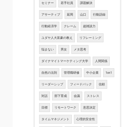
セミナー
若手社員
課題解決
アサーティブ
延岡
山口
行動語録
行動経済学
クレーム
超雑談力
ユダヤ人大富豪の教え
リフレーミング
悩まない
男女
メタ思考
ダイナマイトマーケティング大学
人間関係
自然の法則
管理職研修
中小企業
1on1
リーダーシップ
フィードバック
信頼
対話
部下育成
会議
ストレス
目標
リモートワーク
意思決定
タイムマネジメント
心理的安全性