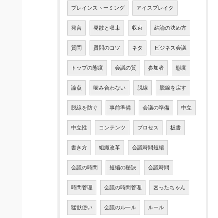
ブレインストーミング
アイスブレイク
発言
発散と収束
収束
結論の決め方
質問
質問のコツ
ネタ
ビジネス会議
トップの態度
会議の質
参加者
態度
論点
噛み合わない
脱線
脱線を戻す
脱線を防ぐ
事前準備
会議の準備
中立
中立性
コンテンツ
プロセス
板書
書き方
組織改革
会議時間短縮
会議の時間
短縮の秘訣
会議時間
時間管理
会議の時間管理
困ったちゃん
猛獣使い
会議のルール
ルール