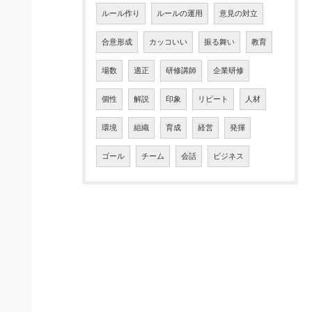
ルール作り
ルールの運用
意見の対立
合意形成
カッコいい
振る舞い
教育
場数
適正
研修講師
企業研修
個性
解説
印象
リピート
人材
環境
組織
育成
経営
発揮
ゴール
チーム
会話
ビジネス