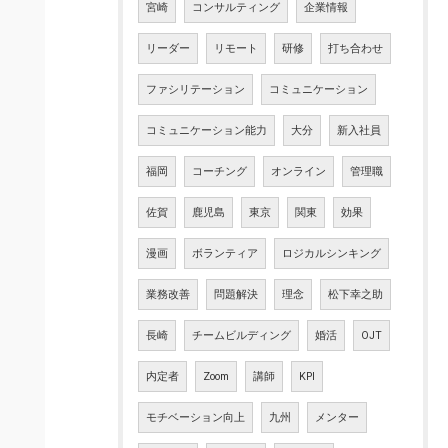
宮崎
コンサルティング
企業情報
リーダー
リモート
研修
打ち合わせ
ファシリテーション
コミュニケーション
コミュニケーション能力
大分
新入社員
福岡
コーチング
オンライン
管理職
佐賀
鹿児島
東京
関東
効果
漫画
ボランティア
ロジカルシンキング
業務改善
問題解決
理念
松下幸之助
長崎
チームビルディング
婚活
OJT
内定者
Zoom
講師
KPI
モチベーション向上
九州
メンター