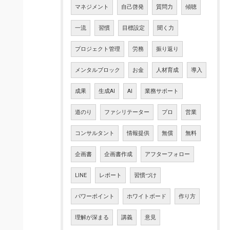
マネジメント
自己啓発
質問力
傾聴
一流
習慣
目標設定
聞く力
プロジェクト管理
労務
振り返り
メンタルブロック
お金
人材育成
導入
成果
生成AI
AI
業務サポート
道のり
ファシリテーター
プロ
営業
コンサルタント
情報提供
無償
無料
企画書
企画書作成
アフターフォロー
LINE
レポート
習慣づけ
パワーポイント
ホワイトボード
作り方
理解が深まる
講義
意見