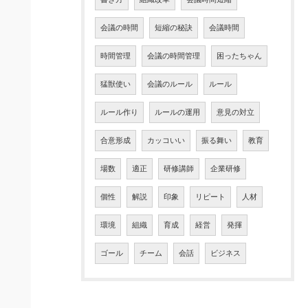
会議の時間
短縮の秘訣
会議時間
時間管理
会議の時間管理
困ったちゃん
猛獣使い
会議のルール
ルール
ルール作り
ルールの運用
意見の対立
合意形成
カッコいい
振る舞い
教育
場数
適正
研修講師
企業研修
個性
解説
印象
リピート
人材
環境
組織
育成
経営
発揮
ゴール
チーム
会話
ビジネス