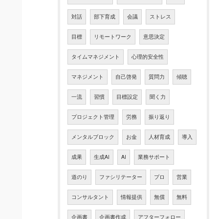
対話
部下育成
会議
ストレス
目標
リモートワーク
意思決定
タイムマネジメント
心理的安全性
マネジメント
自己啓発
質問力
傾聴
一流
習慣
目標設定
聞く力
プロジェクト管理
労務
振り返り
メンタルブロック
お金
人材育成
導入
成果
生成AI
AI
業務サポート
道のり
ファシリテーター
プロ
営業
コンサルタント
情報提供
無償
無料
企画書
企画書作成
アフターフォロー