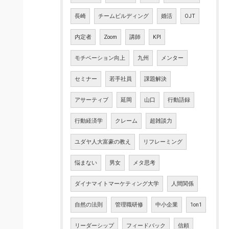
長崎
チームビルディング
婚活
OJT
内定者
Zoom
講師
KPI
モチベーション向上
九州
メンター
セミナー
若手社員
課題解決
アサーティブ
延岡
山口
行動語録
行動経済学
クレーム
超雑談力
ユダヤ人大富豪の教え
リフレーミング
悩まない
男女
メタ思考
ダイナマイトマーケティング大学
人間関係
自然の法則
管理職研修
中小企業
1on1
リーダーシップ
フィードバック
信頼