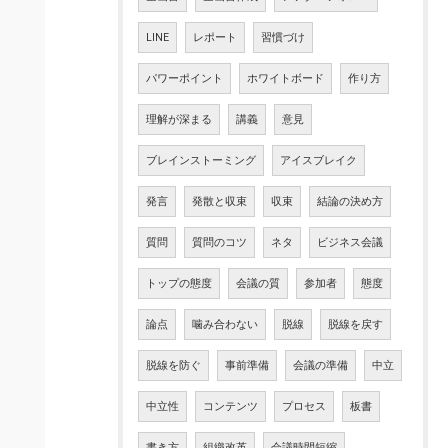
LINE
レポート
習慣づけ
パワーポイント
ホワイトボード
作り方
理解が深まる
講義
意見
ブレインストーミング
アイスブレイク
発言
発散と収束
収束
結論の決め方
質問
質問のコツ
ネタ
ビジネス会議
トップの態度
会議の質
参加者
態度
論点
噛み合わない
脱線
脱線を戻す
脱線を防ぐ
事前準備
会議の準備
中立
中立性
コンテンツ
プロセス
板書
書き方
組織改革
会議時間短縮