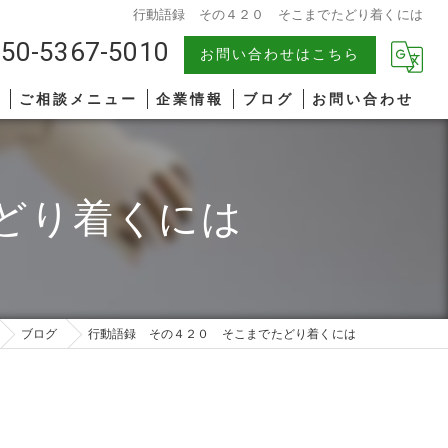
行動語録 その４２０ そこまでたどり着くには
50-5367-5010
お問い合わせはこちら
報
ご相談メニュー
企業情報
ブログ
お問い合わせ
中小企業
漫画特集
どり着くには
AIコンサルティング
著書一覧
管理職研修
リーダーシップ
ブログ
行動語録 その４２０ そこまでたどり着くには
ファシリテーション
コミュニケーション
オンライン研修