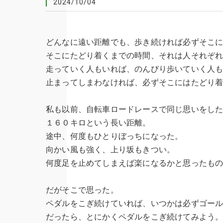
2024/10/04
どんなに遠い距離でも、歩き続ければ必ずそこ
そこにたどり着くまでの時間、それは人それぞ
走っていく人もいれば、のんびり歩いていく人
止まってしまわなければ、必ずそこにはたどり
私も以前、自転車ロードレースで同じ思いをし
１６０キロという長い距離。
途中、何度もひとりぼっちになった。
向かい風も強く、上り坂もきつい。
何度足を止めてしまえば楽になるかと思ったも
だがそこで思った。
ペダルをこぎ続けていれば、いつかは必ずゴー
だったら、とにかくペダルをこぎ続けてみよう