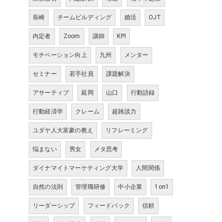
長崎
チームビルディング
婚活
OJT
内定者
Zoom
講師
KPI
モチベーション向上
九州
メンター
セミナー
若手社員
課題解決
アサーティブ
延岡
山口
行動語録
行動経済学
クレーム
超雑談力
ユダヤ人大富豪の教え
リフレーミング
悩まない
男女
メタ思考
ダイナマイトマーケティング大学
人間関係
自然の法則
管理職研修
中小企業
1on1
リーダーシップ
フィードバック
信頼