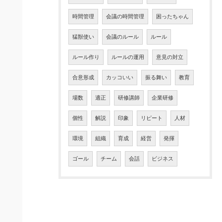
時間管理
会議の時間管理
困ったちゃん
猛獣使い
会議のルール
ルール
ルール作り
ルールの運用
意見の対立
合意形成
カッコいい
振る舞い
教育
場数
適正
研修講師
企業研修
個性
解説
印象
リピート
人材
環境
組織
育成
経営
発揮
ゴール
チーム
会話
ビジネス