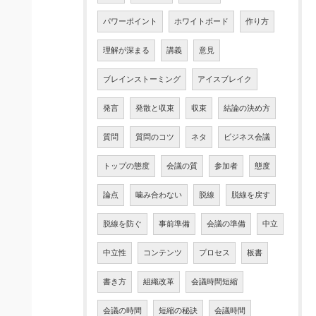
パワーポイント
ホワイトボード
作り方
理解が深まる
講義
意見
ブレインストーミング
アイスブレイク
発言
発散と収束
収束
結論の決め方
質問
質問のコツ
ネタ
ビジネス会議
トップの態度
会議の質
参加者
態度
論点
噛み合わない
脱線
脱線を戻す
脱線を防ぐ
事前準備
会議の準備
中立
中立性
コンテンツ
プロセス
板書
書き方
組織改革
会議時間短縮
会議の時間
短縮の秘訣
会議時間