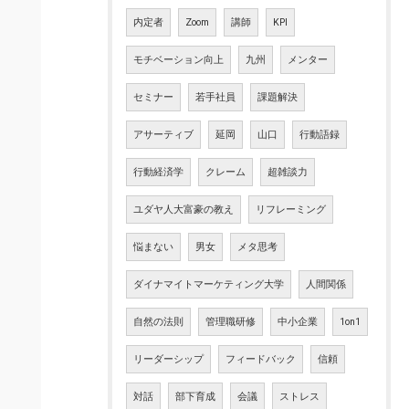
内定者
Zoom
講師
KPI
モチベーション向上
九州
メンター
セミナー
若手社員
課題解決
アサーティブ
延岡
山口
行動語録
行動経済学
クレーム
超雑談力
ユダヤ人大富豪の教え
リフレーミング
悩まない
男女
メタ思考
ダイナマイトマーケティング大学
人間関係
自然の法則
管理職研修
中小企業
1on1
リーダーシップ
フィードバック
信頼
対話
部下育成
会議
ストレス