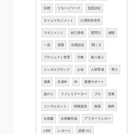
目標
リモートワーク
意思決定
タイムマネジメント
心理的安全性
マネジメント
自己啓発
質問力
傾聴
一流
習慣
目標設定
聞く力
プロジェクト管理
労務
振り返り
メンタルブロック
お金
人材育成
導入
成果
生成AI
AI
業務サポート
道のり
ファシリテーター
プロ
営業
コンサルタント
情報提供
無償
無料
企画書
企画書作成
アフターフォロー
LINE
レポート
習慣づけ