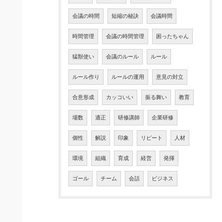
会議の時間
短縮の秘訣
会議時間
時間管理
会議の時間管理
困ったちゃん
猛獣使い
会議のルール
ルール
ルール作り
ルールの運用
意見の対立
合意形成
カッコいい
振る舞い
教育
場数
適正
研修講師
企業研修
個性
解説
印象
リピート
人材
環境
組織
育成
経営
発揮
ゴール
チーム
会話
ビジネス