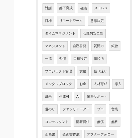
対話
部下育成
会議
ストレス
目標
リモートワーク
意思決定
タイムマネジメント
心理的安全性
マネジメント
自己啓発
質問力
傾聴
一流
習慣
目標設定
聞く力
プロジェクト管理
労務
振り返り
メンタルブロック
お金
人材育成
導入
成果
生成AI
AI
業務サポート
道のり
ファシリテーター
プロ
営業
コンサルタント
情報提供
無償
無料
企画書
企画書作成
アフターフォロー