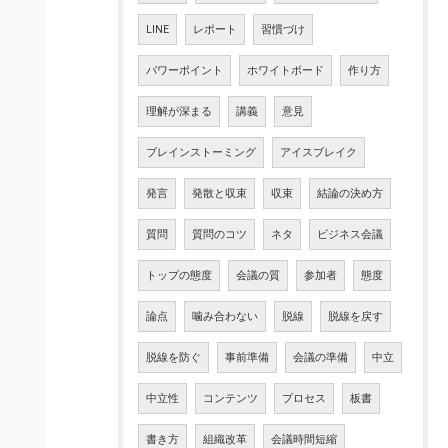
LINE
レポート
習慣づけ
パワーポイント
ホワイトボード
作り方
理解が深まる
講義
意見
ブレインストーミング
アイスブレイク
発言
発散と収束
収束
結論の決め方
質問
質問のコツ
ネタ
ビジネス会議
トップの態度
会議の質
参加者
態度
論点
噛み合わない
脱線
脱線を戻す
脱線を防ぐ
事前準備
会議の準備
中立
中立性
コンテンツ
プロセス
板書
書き方
組織改革
会議時間短縮