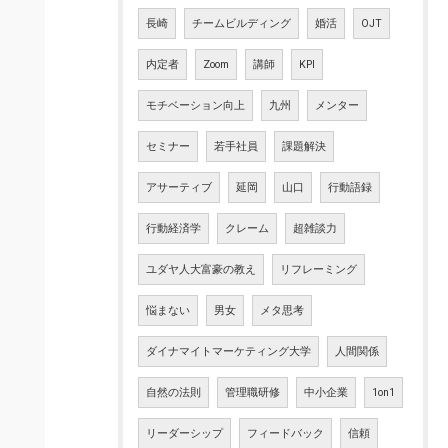
長崎
チームビルディング
婚活
OJT
内定者
Zoom
講師
KPI
モチベーション向上
九州
メンター
セミナー
若手社員
課題解決
アサーティブ
延岡
山口
行動語録
行動経済学
クレーム
超雑談力
ユダヤ人大富豪の教え
リフレーミング
悩まない
男女
メタ思考
ダイナマイトマーケティング大学
人間関係
自然の法則
管理職研修
中小企業
1on1
リーダーシップ
フィードバック
信頼