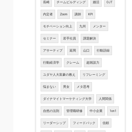
長崎
チームビルディング
婚活
OJT
内定者
Zoom
講師
KPI
モチベーション向上
九州
メンター
セミナー
若手社員
課題解決
アサーティブ
延岡
山口
行動語録
行動経済学
クレーム
超雑談力
ユダヤ人大富豪の教え
リフレーミング
悩まない
男女
メタ思考
ダイナマイトマーケティング大学
人間関係
自然の法則
管理職研修
中小企業
1on1
リーダーシップ
フィードバック
信頼