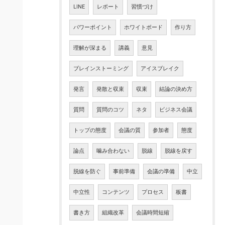
LINE
レポート
習慣づけ
パワーポイント
ホワイトボード
作り方
理解が深まる
講義
意見
ブレインストーミング
アイスブレイク
発言
発散と収束
収束
結論の決め方
質問
質問のコツ
ネタ
ビジネス会議
トップの態度
会議の質
参加者
態度
論点
噛み合わない
脱線
脱線を戻す
脱線を防ぐ
事前準備
会議の準備
中立
中立性
コンテンツ
プロセス
板書
書き方
組織改革
会議時間短縮