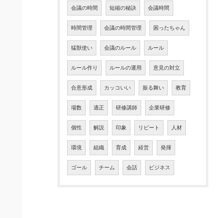
会議の時間
短縮の秘訣
会議時間
時間管理
会議の時間管理
困ったちゃん
猛獣使い
会議のルール
ルール
ルール作り
ルールの運用
意見の対立
合意形成
カッコいい
振る舞い
教育
場数
適正
研修講師
企業研修
個性
解説
印象
リピート
人材
環境
組織
育成
経営
発揮
ゴール
チーム
会話
ビジネス