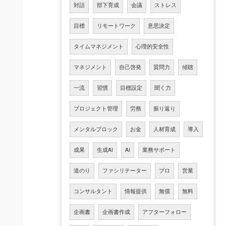
対話
部下育成
会議
ストレス
目標
リモートワーク
意思決定
タイムマネジメント
心理的安全性
マネジメント
自己啓発
質問力
傾聴
一流
習慣
目標設定
聞く力
プロジェクト管理
労務
振り返り
メンタルブロック
お金
人材育成
導入
成果
生成AI
AI
業務サポート
道のり
ファシリテーター
プロ
営業
コンサルタント
情報提供
無償
無料
企画書
企画書作成
アフターフォロー