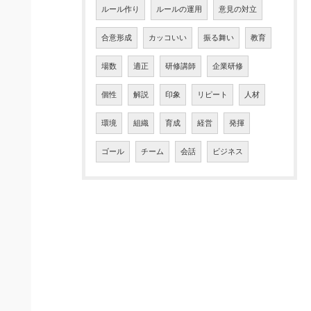
ルール作り
ルールの運用
意見の対立
合意形成
カッコいい
振る舞い
教育
場数
適正
研修講師
企業研修
個性
解説
印象
リピート
人材
環境
組織
育成
経営
発揮
ゴール
チーム
会話
ビジネス