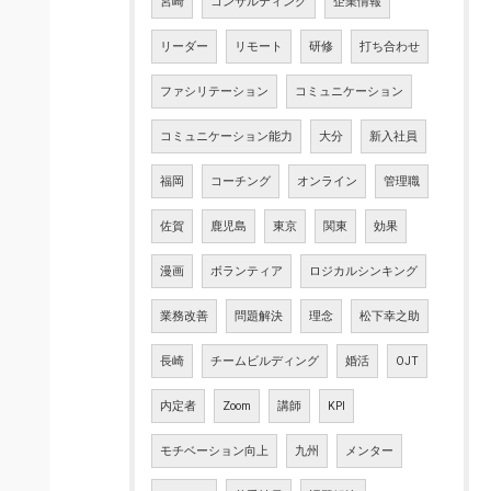
宮崎
コンサルティング
企業情報
リーダー
リモート
研修
打ち合わせ
ファシリテーション
コミュニケーション
コミュニケーション能力
大分
新入社員
福岡
コーチング
オンライン
管理職
佐賀
鹿児島
東京
関東
効果
漫画
ボランティア
ロジカルシンキング
業務改善
問題解決
理念
松下幸之助
長崎
チームビルディング
婚活
OJT
内定者
Zoom
講師
KPI
モチベーション向上
九州
メンター