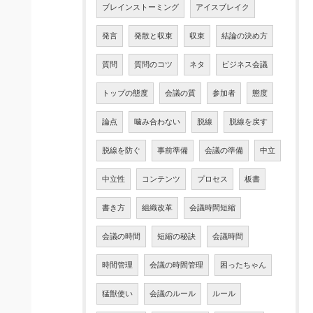
ブレインストーミング
アイスブレイク
発言
発散と収束
収束
結論の決め方
質問
質問のコツ
ネタ
ビジネス会議
トップの態度
会議の質
参加者
態度
論点
噛み合わない
脱線
脱線を戻す
脱線を防ぐ
事前準備
会議の準備
中立
中立性
コンテンツ
プロセス
板書
書き方
組織改革
会議時間短縮
会議の時間
短縮の秘訣
会議時間
時間管理
会議の時間管理
困ったちゃん
猛獣使い
会議のルール
ルール