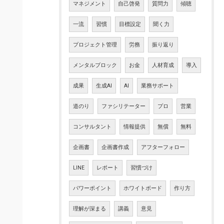
マネジメント
自己啓発
質問力
傾聴
一流
習慣
目標設定
聞く力
プロジェクト管理
労務
振り返り
メンタルブロック
お金
人材育成
導入
成果
生成AI
AI
業務サポート
道のり
ファシリテーター
プロ
営業
コンサルタント
情報提供
無償
無料
企画書
企画書作成
アフターフォロー
LINE
レポート
習慣づけ
パワーポイント
ホワイトボード
作り方
理解が深まる
講義
意見