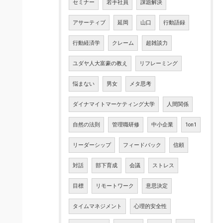
セミナー
若手社員
課題解決
アサーティブ
延岡
山口
行動語録
行動経済学
クレーム
超雑談力
ユダヤ人大富豪の教え
リフレーミング
悩まない
男女
メタ思考
ダイナマイトマーケティング大学
人間関係
自然の法則
管理職研修
中小企業
1on1
リーダーシップ
フィードバック
信頼
対話
部下育成
会議
ストレス
目標
リモートワーク
意思決定
タイムマネジメント
心理的安全性