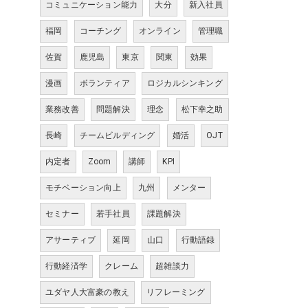
コミュニケーション能力
大分
新入社員
福岡
コーチング
オンライン
管理職
佐賀
鹿児島
東京
関東
効果
漫画
ボランティア
ロジカルシンキング
業務改善
問題解決
理念
松下幸之助
長崎
チームビルディング
婚活
OJT
内定者
Zoom
講師
KPI
モチベーション向上
九州
メンター
セミナー
若手社員
課題解決
アサーティブ
延岡
山口
行動語録
行動経済学
クレーム
超雑談力
ユダヤ人大富豪の教え
リフレーミング