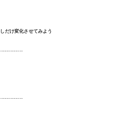
少しだけ変化させてみよう
-------------
-------------