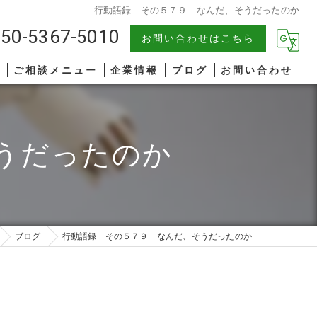
行動語録 その５７９ なんだ、そうだったのか
50-5367-5010
お問い合わせはこちら
報
ご相談メニュー
企業情報
ブログ
お問い合わせ
中小企業
漫画特集
うだったのか
AIコンサルティング
著書一覧
管理職研修
リーダーシップ
ブログ
行動語録 その５７９ なんだ、そうだったのか
ファシリテーション
コミュニケーション
オンライン研修