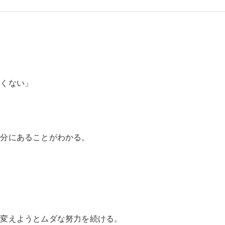
悪くない」
？
自分にあることがわかる。
命変えようとムダな努力を続ける。