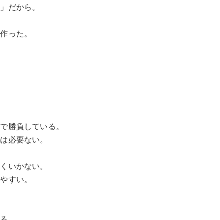
敗」だから。
く作った。
身で勝負している。
のは必要ない。
まくいかない。
しやすい。
いる。