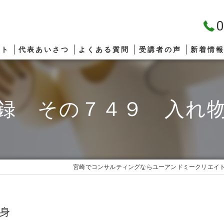
0
プト
代表あいさつ
よくある質問
受講者の声
新着情
録 その７４９ 入れ
宮崎でコンサルティングならユーアンドミークリエイ
身