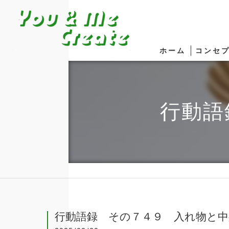
ホーム
コンセ
行動語
行動語録 その７４９ 入れ物と中