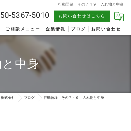
行動語録 その７４９ 入れ物と中身
50-5367-5010
お問い合わせはこちら
報
ご相談メニュー
企業情報
ブログ
お問い合わせ
中小企業
漫画特集
物と中身
AIコンサルティング
著書一覧
管理職研修
リーダーシップ
ト株式会社
ブログ
行動語録 その７４９ 入れ物と中身
ファシリテーション
コミュニケーション
オンライン研修