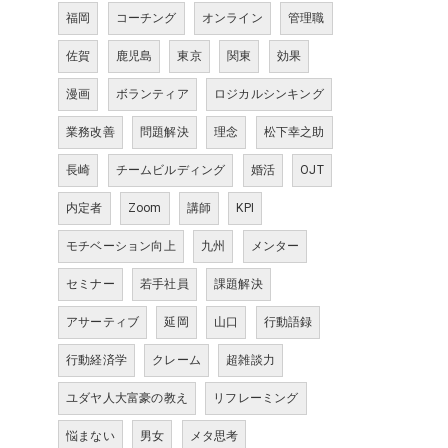
福岡
コーチング
オンライン
管理職
佐賀
鹿児島
東京
関東
効果
漫画
ボランティア
ロジカルシンキング
業務改善
問題解決
理念
松下幸之助
長崎
チームビルディング
婚活
OJT
内定者
Zoom
講師
KPI
モチベーション向上
九州
メンター
セミナー
若手社員
課題解決
アサーティブ
延岡
山口
行動語録
行動経済学
クレーム
超雑談力
ユダヤ人大富豪の教え
リフレーミング
悩まない
男女
メタ思考