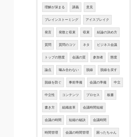
理解が深まる
講義
意見
ブレインストーミング
アイスブレイク
発言
発散と収束
収束
結論の決め方
質問
質問のコツ
ネタ
ビジネス会議
トップの態度
会議の質
参加者
態度
論点
噛み合わない
脱線
脱線を戻す
脱線を防ぐ
事前準備
会議の準備
中立
中立性
コンテンツ
プロセス
板書
書き方
組織改革
会議時間短縮
会議の時間
短縮の秘訣
会議時間
時間管理
会議の時間管理
困ったちゃん