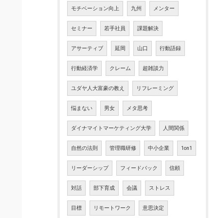
モチベーション向上
九州
メンター
セミナー
若手社員
課題解決
アサーティブ
延岡
山口
行動語録
行動経済学
クレーム
超雑談力
ユダヤ人大富豪の教え
リフレーミング
悩まない
男女
メタ思考
ダイナマイトマーケティング大学
人間関係
自然の法則
管理職研修
中小企業
1on1
リーダーシップ
フィードバック
信頼
対話
部下育成
会議
ストレス
目標
リモートワーク
意思決定