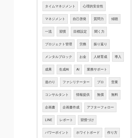
タイムマネジメント
心理的安全性
マネジメント
自己啓発
質問力
傾聴
一流
習慣
目標設定
聞く力
プロジェクト管理
労務
振り返り
メンタルブロック
お金
人材育成
導入
成果
生成AI
AI
業務サポート
道のり
ファシリテーター
プロ
営業
コンサルタント
情報提供
無償
無料
企画書
企画書作成
アフターフォロー
LINE
レポート
習慣づけ
パワーポイント
ホワイトボード
作り方