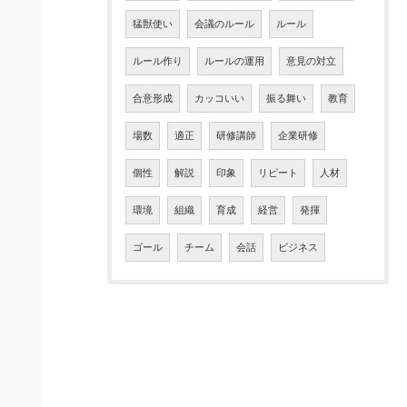
猛獣使い
会議のルール
ルール
ルール作り
ルールの運用
意見の対立
合意形成
カッコいい
振る舞い
教育
場数
適正
研修講師
企業研修
個性
解説
印象
リピート
人材
環境
組織
育成
経営
発揮
ゴール
チーム
会話
ビジネス