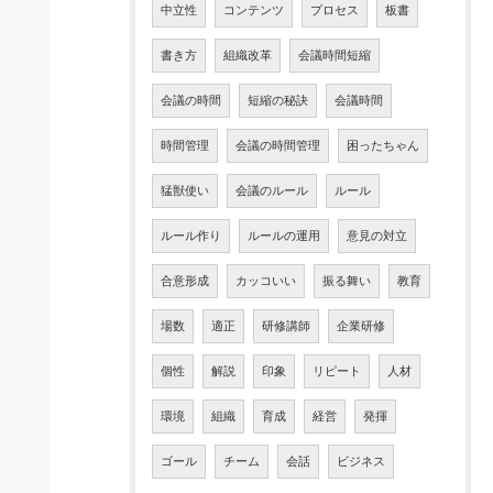
中立性
コンテンツ
プロセス
板書
書き方
組織改革
会議時間短縮
会議の時間
短縮の秘訣
会議時間
時間管理
会議の時間管理
困ったちゃん
猛獣使い
会議のルール
ルール
ルール作り
ルールの運用
意見の対立
合意形成
カッコいい
振る舞い
教育
場数
適正
研修講師
企業研修
個性
解説
印象
リピート
人材
環境
組織
育成
経営
発揮
ゴール
チーム
会話
ビジネス