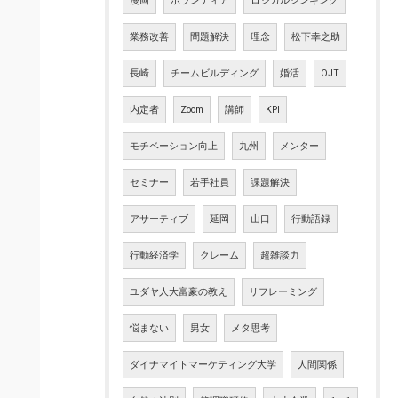
漫画
ボランティア
ロジカルシンキング
業務改善
問題解決
理念
松下幸之助
長崎
チームビルディング
婚活
OJT
内定者
Zoom
講師
KPI
モチベーション向上
九州
メンター
セミナー
若手社員
課題解決
アサーティブ
延岡
山口
行動語録
行動経済学
クレーム
超雑談力
ユダヤ人大富豪の教え
リフレーミング
悩まない
男女
メタ思考
ダイナマイトマーケティング大学
人間関係