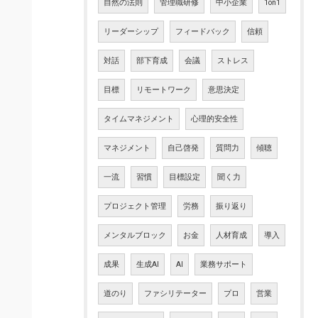
自然の法則
管理職研修
中小企業
1on1
リーダーシップ
フィードバック
信頼
対話
部下育成
会議
ストレス
目標
リモートワーク
意思決定
タイムマネジメント
心理的安全性
マネジメント
自己啓発
質問力
傾聴
一流
習慣
目標設定
聞く力
プロジェクト管理
労務
振り返り
メンタルブロック
お金
人材育成
導入
成果
生成AI
AI
業務サポート
道のり
ファシリテーター
プロ
営業