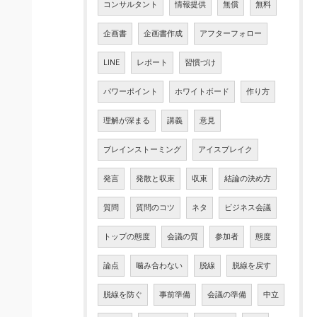
コンサルタント
情報提供
無償
無料
企画書
企画書作成
アフターフォロー
LINE
レポート
習慣づけ
パワーポイント
ホワイトボード
作り方
理解が深まる
講義
意見
ブレインストーミング
アイスブレイク
発言
発散と収束
収束
結論の決め方
質問
質問のコツ
ネタ
ビジネス会議
トップの態度
会議の質
参加者
態度
論点
噛み合わない
脱線
脱線を戻す
脱線を防ぐ
事前準備
会議の準備
中立