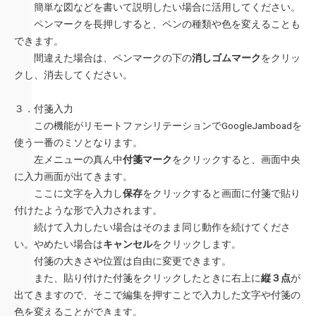
簡単な図などを書いて説明したい場合に活用してください。
ペンマークを長押しすると、ペンの種類や色を変えることも
できます。
間違えた場合は、ペンマークの下の
消しゴムマーク
をクリッ
クし、消去してください。
３．付箋入力
この機能がリモートファシリテーションでGoogleJamboadを
使う一番のミソとなります。
左メニューの真ん中
付箋マーク
をクリックすると、画面中央
に入力画面が出てきます。
ここに文字を入力し
保存
をクリックすると画面に付箋で貼り
付けたような形で入力されます。
続けて入力したい場合はそのまま同じ動作を続けてくださ
い。やめたい場合は
キャンセル
をクリックします。
付箋の大きさや位置は自由に変更できます。
また、貼り付けた付箋をクリックしたときに右上に
縦３点
が
出てきますので、そこで編集を押すことで入力した文字や付箋の
色を変えることができます。