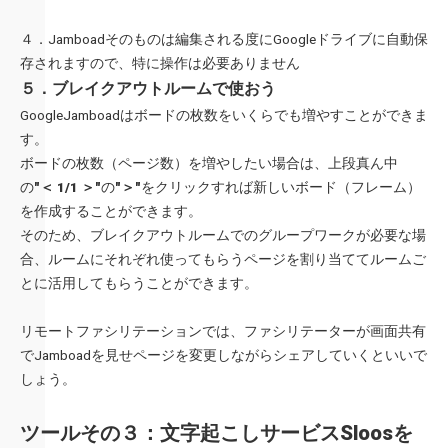
４．Jamboadそのものは編集される度にGoogleドライブに自動保
存されますので、特に操作は必要ありません
５．ブレイクアウトルームで使おう
GoogleJamboadはボードの枚数をいくらでも増やすことができま
す。
ボードの枚数（ページ数）を増やしたい場合は、上段真ん中
の
"＜ 1/1 ＞"
の
"＞"
をクリックすれば新しいボード（フレーム）
を作成することができます。
そのため、ブレイクアウトルームでのグループワークが必要な場
合、ルームにそれぞれ使ってもらうページを割り当ててルームご
とに活用してもらうことができます。
リモートファシリテーションでは、ファシリテーターが画面共有
でJamboadを見せページを変更しながらシェアしていくといいで
しょう。
ツールその３：文字起こしサービスSloosを