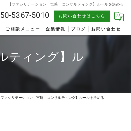
【ファシリテーション 宮崎 コンサルティング】ルールを決める
50-5367-5010
お問い合わせはこちら
報
ご相談メニュー
企業情報
ブログ
お問い合わせ
中小企業
漫画特集
ルティング】ル
AIコンサルティング
著書一覧
管理職研修
リーダーシップ
【ファシリテーション 宮崎 コンサルティング】ルールを決める
ファシリテーション
コミュニケーション
オンライン研修