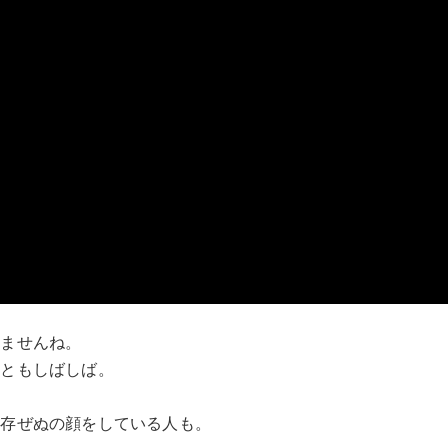
ちませんね。
こともしばしば。
ぬ存ぜぬの顔をしている人も。