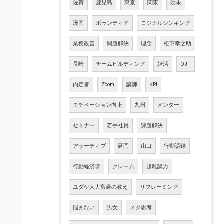
佐賀
鹿児島
東京
関東
効果
漫画
ボランティア
ロジカルシンキング
業務改善
問題解決
理念
松下幸之助
長崎
チームビルディング
婚活
OJT
内定者
Zoom
講師
KPI
モチベーション向上
九州
メンター
セミナー
若手社員
課題解決
アサーティブ
延岡
山口
行動語録
行動経済学
クレーム
超雑談力
ユダヤ人大富豪の教え
リフレーミング
悩まない
男女
メタ思考