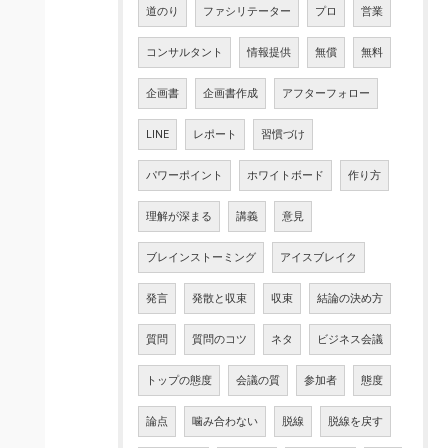
道のり
ファシリテーター
プロ
営業
コンサルタント
情報提供
無償
無料
企画書
企画書作成
アフターフォロー
LINE
レポート
習慣づけ
パワーポイント
ホワイトボード
作り方
理解が深まる
講義
意見
ブレインストーミング
アイスブレイク
発言
発散と収束
収束
結論の決め方
質問
質問のコツ
ネタ
ビジネス会議
トップの態度
会議の質
参加者
態度
論点
噛み合わない
脱線
脱線を戻す