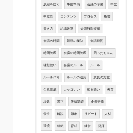
脱線を防ぐ
事前準備
会議の準備
中立
中立性
コンテンツ
プロセス
板書
書き方
組織改革
会議時間短縮
会議の時間
短縮の秘訣
会議時間
時間管理
会議の時間管理
困ったちゃん
猛獣使い
会議のルール
ルール
ルール作り
ルールの運用
意見の対立
合意形成
カッコいい
振る舞い
教育
場数
適正
研修講師
企業研修
個性
解説
印象
リピート
人材
環境
組織
育成
経営
発揮