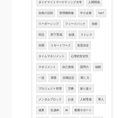
ダイナマイトマーケティング大学
人間関係
自然の法則
管理職研修
中小企業
1on1
リーダーシップ
フィードバック
信頼
対話
部下育成
会議
ストレス
目標
リモートワーク
意思決定
タイムマネジメント
心理的安全性
マネジメント
自己啓発
質問力
傾聴
一流
習慣
目標設定
聞く力
プロジェクト管理
労務
振り返り
メンタルブロック
お金
人材育成
導入
成果
生成AI
AI
業務サポート