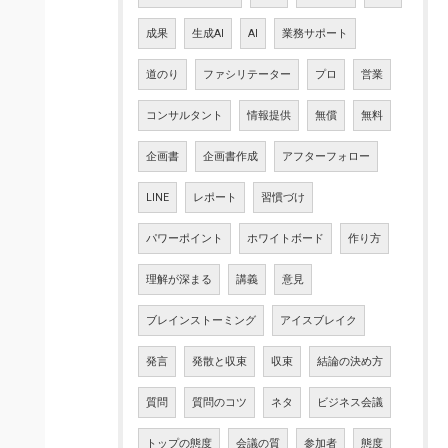
成果
生成AI
AI
業務サポート
道のり
ファシリテーター
プロ
営業
コンサルタント
情報提供
無償
無料
企画書
企画書作成
アフターフォロー
LINE
レポート
習慣づけ
パワーポイント
ホワイトボード
作り方
理解が深まる
講義
意見
ブレインストーミング
アイスブレイク
発言
発散と収束
収束
結論の決め方
質問
質問のコツ
ネタ
ビジネス会議
トップの態度
会議の質
参加者
態度