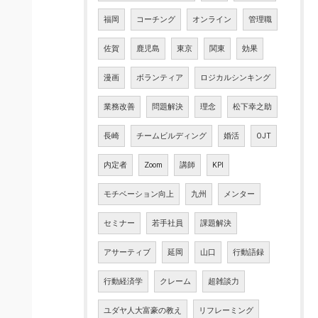
福岡
コーチング
オンライン
管理職
佐賀
鹿児島
東京
関東
効果
漫画
ボランティア
ロジカルシンキング
業務改善
問題解決
理念
松下幸之助
長崎
チームビルディング
婚活
OJT
内定者
Zoom
講師
KPI
モチベーション向上
九州
メンター
セミナー
若手社員
課題解決
アサーティブ
延岡
山口
行動語録
行動経済学
クレーム
超雑談力
ユダヤ人大富豪の教え
リフレーミング