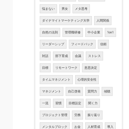
悩まない
男女
メタ思考
ダイナマイトマーケティング大学
人間関係
自然の法則
管理職研修
中小企業
1on1
リーダーシップ
フィードバック
信頼
対話
部下育成
会議
ストレス
目標
リモートワーク
意思決定
タイムマネジメント
心理的安全性
マネジメント
自己啓発
質問力
傾聴
一流
習慣
目標設定
聞く力
プロジェクト管理
労務
振り返り
メンタルブロック
お金
人材育成
導入