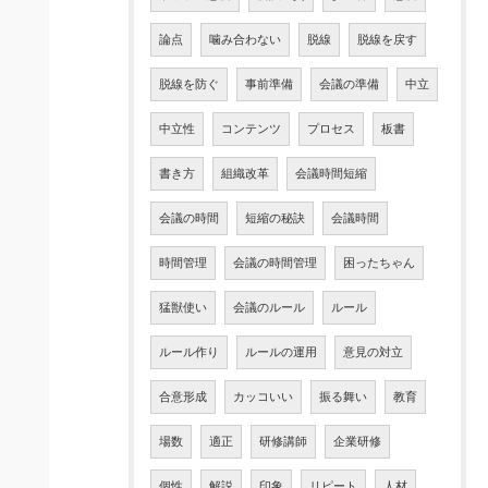
論点
噛み合わない
脱線
脱線を戻す
脱線を防ぐ
事前準備
会議の準備
中立
中立性
コンテンツ
プロセス
板書
書き方
組織改革
会議時間短縮
会議の時間
短縮の秘訣
会議時間
時間管理
会議の時間管理
困ったちゃん
猛獣使い
会議のルール
ルール
ルール作り
ルールの運用
意見の対立
合意形成
カッコいい
振る舞い
教育
場数
適正
研修講師
企業研修
個性
解説
印象
リピート
人材