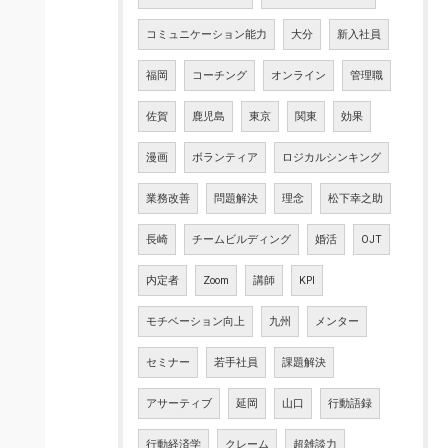
コミュニケーション能力
大分
新入社員
福岡
コーチング
オンライン
管理職
佐賀
鹿児島
東京
関東
効果
漫画
ボランティア
ロジカルシンキング
業務改善
問題解決
理念
松下幸之助
長崎
チームビルディング
婚活
OJT
内定者
Zoom
講師
KPI
モチベーション向上
九州
メンター
セミナー
若手社員
課題解決
アサーティブ
延岡
山口
行動語録
行動経済学
クレーム
超雑談力