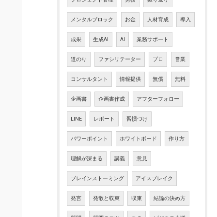
メンタルブロック
お金
人材育成
導入
成果
生成AI
AI
業務サポート
道のり
ファシリテーター
プロ
営業
コンサルタント
情報提供
無償
無料
企画書
企画書作成
アフターフォロー
LINE
レポート
習慣づけ
パワーポイント
ホワイトボード
作り方
理解が深まる
講義
意見
ブレインストーミング
アイスブレイク
発言
発散と収束
収束
結論の決め方