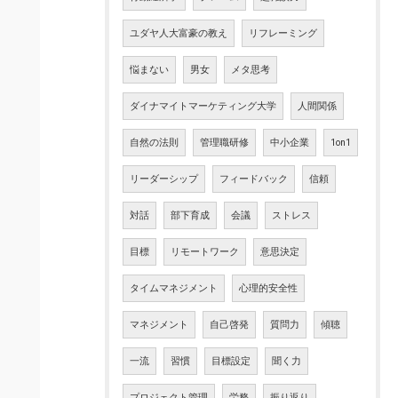
ユダヤ人大富豪の教え
リフレーミング
悩まない
男女
メタ思考
ダイナマイトマーケティング大学
人間関係
自然の法則
管理職研修
中小企業
1on1
リーダーシップ
フィードバック
信頼
対話
部下育成
会議
ストレス
目標
リモートワーク
意思決定
タイムマネジメント
心理的安全性
マネジメント
自己啓発
質問力
傾聴
一流
習慣
目標設定
聞く力
プロジェクト管理
労務
振り返り