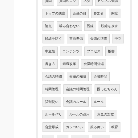
質問
質問のコツ
ネタ
ビジネス会議
トップの態度
会議の質
参加者
態度
論点
噛み合わない
脱線
脱線を戻す
脱線を防ぐ
事前準備
会議の準備
中立
中立性
コンテンツ
プロセス
板書
書き方
組織改革
会議時間短縮
会議の時間
短縮の秘訣
会議時間
時間管理
会議の時間管理
困ったちゃん
猛獣使い
会議のルール
ルール
ルール作り
ルールの運用
意見の対立
合意形成
カッコいい
振る舞い
教育