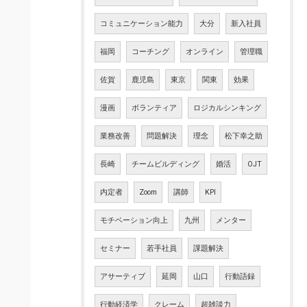
コミュニケーション能力
大分
新入社員
福岡
コーチング
オンライン
管理職
佐賀
鹿児島
東京
関東
効果
漫画
ボランティア
ロジカルシンキング
業務改善
問題解決
理念
松下幸之助
長崎
チームビルディング
婚活
OJT
内定者
Zoom
講師
KPI
モチベーション向上
九州
メンター
セミナー
若手社員
課題解決
アサーティブ
延岡
山口
行動語録
行動経済学
クレーム
超雑談力