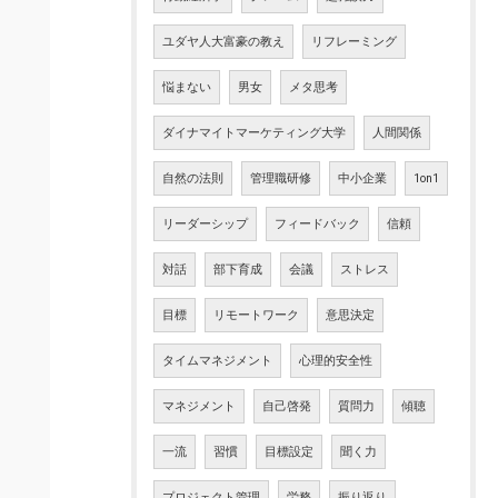
ユダヤ人大富豪の教え
リフレーミング
悩まない
男女
メタ思考
ダイナマイトマーケティング大学
人間関係
自然の法則
管理職研修
中小企業
1on1
リーダーシップ
フィードバック
信頼
対話
部下育成
会議
ストレス
目標
リモートワーク
意思決定
タイムマネジメント
心理的安全性
マネジメント
自己啓発
質問力
傾聴
一流
習慣
目標設定
聞く力
プロジェクト管理
労務
振り返り