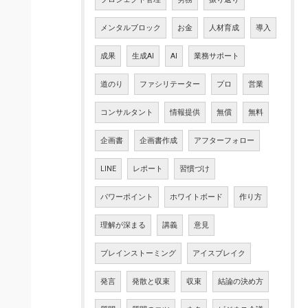
メンタルブロック
お金
人材育成
導入
成果
生成AI
AI
業務サポート
道のり
ファシリテーター
プロ
営業
コンサルタント
情報提供
無償
無料
企画書
企画書作成
アフターフォロー
LINE
レポート
習慣づけ
パワーポイント
ホワイトボード
作り方
理解が深まる
講義
意見
ブレインストーミング
アイスブレイク
発言
発散と収束
収束
結論の決め方