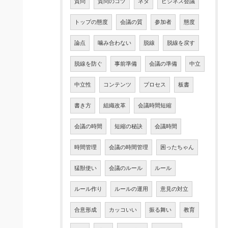
質問
質問のコツ
ネタ
ビジネス会議
トップの態度
会議の質
参加者
態度
論点
噛み合わない
脱線
脱線を戻す
脱線を防ぐ
事前準備
会議の準備
中立
中立性
コンテンツ
プロセス
板書
書き方
組織改革
会議時間短縮
会議の時間
短縮の秘訣
会議時間
時間管理
会議の時間管理
困ったちゃん
猛獣使い
会議のルール
ルール
ルール作り
ルールの運用
意見の対立
合意形成
カッコいい
振る舞い
教育