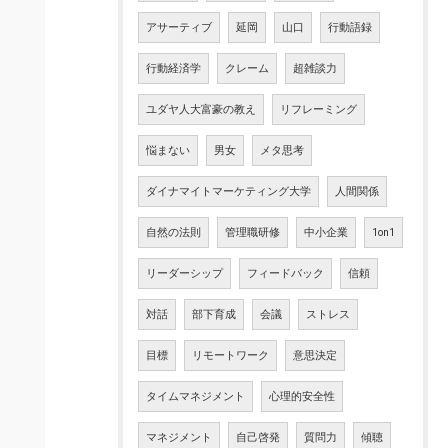
アサーティブ
延岡
山口
行動語録
行動経済学
クレーム
超雑談力
ユダヤ人大富豪の教え
リフレーミング
悩まない
男女
メタ思考
ダイナマイトマーケティング大学
人間関係
自然の法則
管理職研修
中小企業
1on1
リーダーシップ
フィードバック
信頼
対話
部下育成
会議
ストレス
目標
リモートワーク
意思決定
タイムマネジメント
心理的安全性
マネジメント
自己啓発
質問力
傾聴