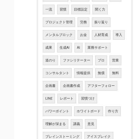
一流
習慣
目標設定
聞く力
プロジェクト管理
労務
振り返り
メンタルブロック
お金
人材育成
導入
成果
生成AI
AI
業務サポート
道のり
ファシリテーター
プロ
営業
コンサルタント
情報提供
無償
無料
企画書
企画書作成
アフターフォロー
LINE
レポート
習慣づけ
パワーポイント
ホワイトボード
作り方
理解が深まる
講義
意見
ブレインストーミング
アイスブレイク