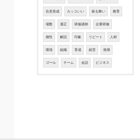
合意形成
カッコいい
振る舞い
教育
場数
適正
研修講師
企業研修
個性
解説
印象
リピート
人材
環境
組織
育成
経営
発揮
ゴール
チーム
会話
ビジネス