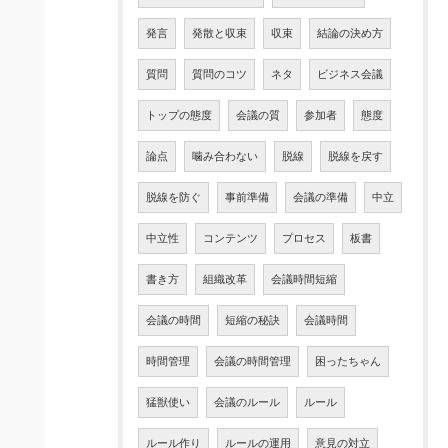
発言
発散と収束
収束
結論の決め方
質問
質問のコツ
ネタ
ビジネス会議
トップの態度
会議の質
参加者
態度
論点
噛み合わない
脱線
脱線を戻す
脱線を防ぐ
事前準備
会議の準備
中立
中立性
コンテンツ
プロセス
板書
書き方
組織改革
会議時間短縮
会議の時間
短縮の秘訣
会議時間
時間管理
会議の時間管理
困ったちゃん
猛獣使い
会議のルール
ルール
ルール作り
ルールの運用
意見の対立