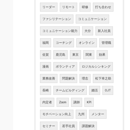
リーダー
リモート
研修
打ち合わせ
ファシリテーション
コミュニケーション
コミュニケーション能力
大分
新入社員
福岡
コーチング
オンライン
管理職
佐賀
鹿児島
東京
関東
効果
漫画
ボランティア
ロジカルシンキング
業務改善
問題解決
理念
松下幸之助
長崎
チームビルディング
婚活
OJT
内定者
Zoom
講師
KPI
モチベーション向上
九州
メンター
セミナー
若手社員
課題解決