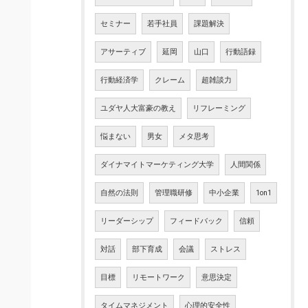
セミナー
若手社員
課題解決
アサーティブ
延岡
山口
行動語録
行動経済学
クレーム
超雑談力
ユダヤ人大富豪の教え
リフレーミング
悩まない
男女
メタ思考
ダイナマイトマーケティング大学
人間関係
自然の法則
管理職研修
中小企業
1on1
リーダーシップ
フィードバック
信頼
対話
部下育成
会議
ストレス
目標
リモートワーク
意思決定
タイムマネジメント
心理的安全性