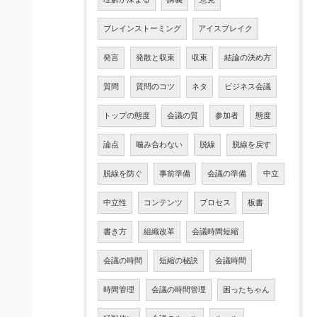
ブレインストーミング
アイスブレイク
発言
発散と収束
収束
結論の決め方
質問
質問のコツ
ネタ
ビジネス会議
トップの態度
会議の質
参加者
態度
論点
噛み合わない
脱線
脱線を戻す
脱線を防ぐ
事前準備
会議の準備
中立
中立性
コンテンツ
プロセス
板書
書き方
組織改革
会議時間短縮
会議の時間
短縮の秘訣
会議時間
時間管理
会議の時間管理
困ったちゃん