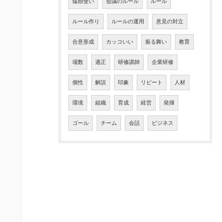
猛獣使い
会議のルール
ルール
ルール作り
ルールの運用
意見の対立
合意形成
カッコいい
振る舞い
教育
場数
適正
研修講師
企業研修
個性
解説
印象
リピート
人材
環境
組織
育成
経営
発揮
ゴール
チーム
会話
ビジネス