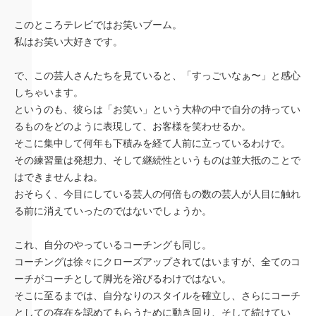
このところテレビではお笑いブーム。
私はお笑い大好きです。
で、この芸人さんたちを見ていると、「すっごいなぁ〜」と感心
しちゃいます。
というのも、彼らは「お笑い」という大枠の中で自分の持ってい
るものをどのように表現して、お客様を笑わせるか。
そこに集中して何年も下積みを経て人前に立っているわけで。
その練習量は発想力、そして継続性というものは並大抵のことで
はできませんよね。
おそらく、今目にしている芸人の何倍もの数の芸人が人目に触れ
る前に消えていったのではないでしょうか。
これ、自分のやっているコーチングも同じ。
コーチングは徐々にクローズアップされてはいますが、全てのコ
ーチがコーチとして脚光を浴びるわけではない。
そこに至るまでは、自分なりのスタイルを確立し、さらにコーチ
としての存在を認めてもらうために動き回り、そして続けてい