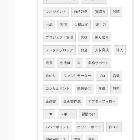
マネジメント
自己啓発
質問力
傾聴
一流
習慣
目標設定
聞く力
プロジェクト管理
労務
振り返り
メンタルブロック
お金
人材育成
導入
成果
生成AI
AI
業務サポート
道のり
ファシリテーター
プロ
営業
コンサルタント
情報提供
無償
無料
企画書
企画書作成
アフターフォロー
LINE
レポート
習慣づけ
パワーポイント
ホワイトボード
作り方
理解が深まる
講義
意見