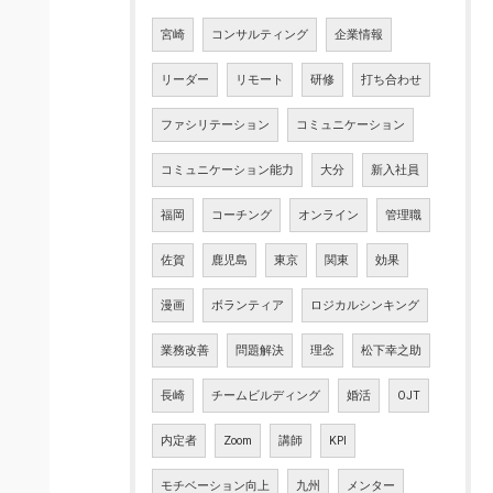
宮崎
コンサルティング
企業情報
リーダー
リモート
研修
打ち合わせ
ファシリテーション
コミュニケーション
コミュニケーション能力
大分
新入社員
福岡
コーチング
オンライン
管理職
佐賀
鹿児島
東京
関東
効果
漫画
ボランティア
ロジカルシンキング
業務改善
問題解決
理念
松下幸之助
長崎
チームビルディング
婚活
OJT
内定者
Zoom
講師
KPI
モチベーション向上
九州
メンター